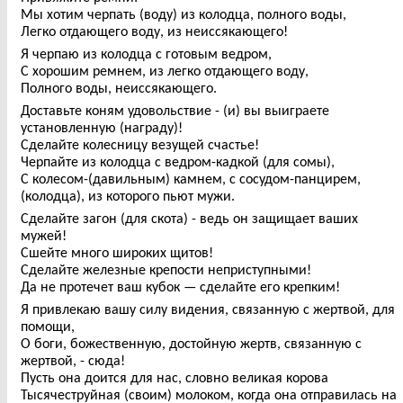
Мы хотим черпать (воду) из колодца, полного воды,
Легко отдающего воду, из неиссякающего!
Я черпаю из колодца с готовым ведром,
С хорошим ремнем, из легко отдающего воду,
Полного воды, неиссякающего.
Доставьте коням удовольствие - (и) вы выиграете
установленную (награду)!
Сделайте колесницу везущей счастье!
Черпайте из колодца с ведром-кадкой (для сомы),
С колесом-(давильным) камнем, с сосудом-панцирем,
(колодца), из которого пьют мужи.
Сделайте загон (для скота) - ведь он защищает ваших
мужей!
Сшейте много широких щитов!
Сделайте железные крепости неприступными!
Да не протечет ваш кубок — сделайте его крепким!
Я привлекаю вашу силу видения, связанную с жертвой, для
помощи,
О боги, божественную, достойную жертв, связанную с
жертвой, - сюда!
Пусть она доится для нас, словно великая корова
Тысячеструйная (своим) молоком, когда она отправилась на