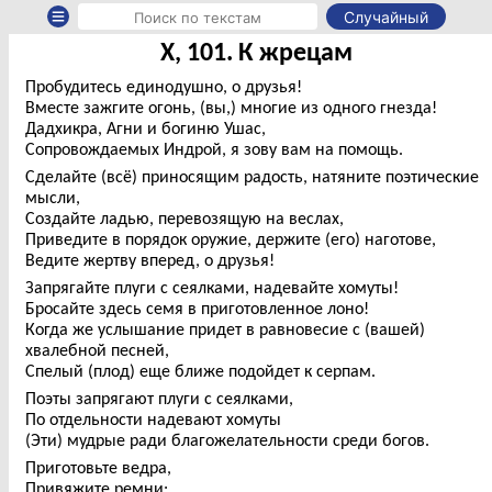
Случайный
X, 101. К жрецам
Пробудитесь единодушно, о друзья!
Вместе зажгите огонь, (вы,) многие из одного гнезда!
Дадхикра, Агни и богиню Ушас,
Сопровождаемых Индрой, я зову вам на помощь.
Сделайте (всё) приносящим радость, натяните поэтические
мысли,
Создайте ладью, перевозящую на веслах,
Приведите в порядок оружие, держите (его) наготове,
Ведите жертву вперед, о друзья!
Запрягайте плуги с сеялками, надевайте хомуты!
Бросайте здесь семя в приготовленное лоно!
Когда же услышание придет в равновесие с (вашей)
хвалебной песней,
Спелый (плод) еще ближе подойдет к серпам.
Поэты запрягают плуги с сеялками,
По отдельности надевают хомуты
(Эти) мудрые ради благожелательности среди богов.
Приготовьте ведра,
Привяжите ремни: