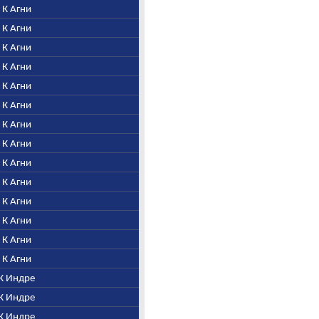
. К Агни
. К Агни
. К Агни
. К Агни
. К Агни
. К Агни
. К Агни
. К Агни
. К Агни
. К Агни
. К Агни
. К Агни
. К Агни
. К Агни
 К Индре
 К Индре
 К Индре