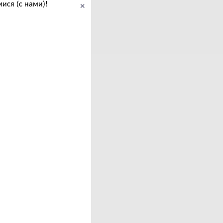
ися (с нами)!
×