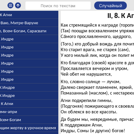
Случайный
II, 8. К А
. К Агни
е-Ваю, Митре-Варуне
Как стремящийся к награде (тороп
(Так) поощри восхвалением упряжк
е, Всем-Богам, Сарасвати
Са́мого прославленного, щедрого,
 К Индре
(Того,) кто добрый вождь для почи
 К Индре
Кто старит врага, не старея (сам),
 К Индре
У кого милый лик, когда он полит 
Кто благодаря (своей) красоте в д
 К Индре
Прославляется вечером и утром,
 К Индре
Чей обет не нарушается,
 К Индре
Кто, словно солнце — лучом,
Далеко сверкает пламенем, яркий,
 К Индре
Помазанный (маслом), с нестаре
 К Индре
Агни подкрепили гимны,
. К Агни
(Подгоняя) пожирающего к своевл
Гимн-апри
Он облекся во все красоты.
Да будем мы, невредимые, прича
 Всем-Богам
К поддержкам Агни,
ающим жертву в урочное время
Индры, Сомы (и других) богов!