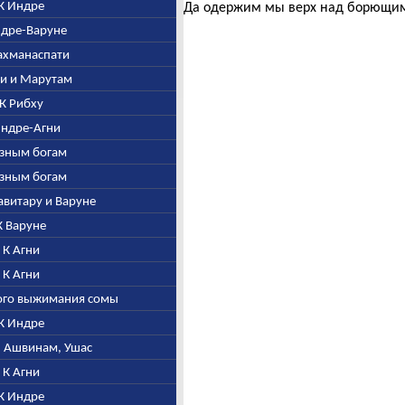
 К Индре
Да одержим мы верх над борющим
Индре-Варуне
рахманаспати
гни и Марутам
. К Рибху
 Индре-Агни
разным богам
разным богам
Савитару и Варуне
 К Варуне
. К Агни
. К Агни
того выжимания сомы
 К Индре
е, Ашвинам, Ушас
. К Агни
 К Индре