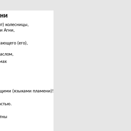
гни
ит) колесницы,
и Агни,
тающего (его),
маслом,
омах
ющими (языками пламени)!
астью.
стны