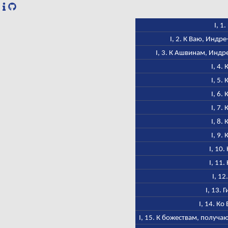
I, 1
I, 2. К Ваю, Индр
I, 3. К Ашвинам, Индр
I, 4.
I, 5.
I, 6.
I, 7.
I, 8.
I, 9.
I, 10.
I, 11.
I, 12
I, 13. 
I, 14. Ко
I, 15. К божествам, получ