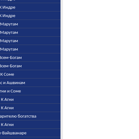
 К Индре
 К Индре
К Марутам
К Марутам
К Марутам
К Марутам
 Всем-Богам
 Всем-Богам
. К Соме
шас и Ашвинам
Агни и Соме
. К Агни
. К Агни
дарителю богатства
. К Агни
ни-Вайшванаре