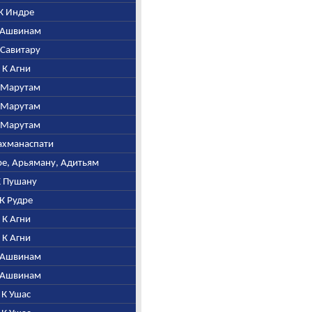
 К Индре
К Ашвинам
К Савитару
. К Агни
К Марутам
К Марутам
К Марутам
рахманаспати
тре, Арьяману, Адитьям
 К Пушану
. К Рудре
. К Агни
. К Агни
К Ашвинам
К Ашвинам
. К Ушас