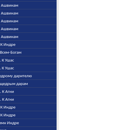
 К Ашвинам
 К Ашвинам
 К Ашвинам
 К Ашвинам
 К Ашвинам
. К Индре
о Всем-Богам
. К Ушас
. К Ушас
щедрому дарителю
а щедрым дарам
7. К Агни
8. К Агни
. К Индре
. К Индре
Гимн Индре