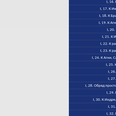
I, 16.
I, 17. К 
I, 18. К Б
I, 19. К А
I, 20
I, 21. К
I, 22. К 
I, 23. К 
I, 24. К Агни, 
I, 25.
I, 26
I, 27
I, 28. Обряд прос
I, 29.
I, 30. К Индр
I, 31
I, 32.