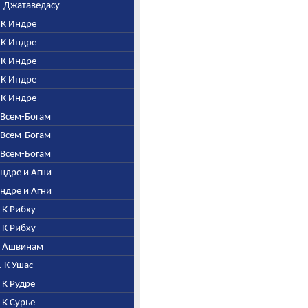
ни-Джатаведасу
. К Индре
. К Индре
. К Индре
. К Индре
. К Индре
о Всем-Богам
о Всем-Богам
о Всем-Богам
Индре и Агни
Индре и Агни
. К Рибху
. К Рибху
 К Ашвинам
. К Ушас
. К Рудре
. К Сурье