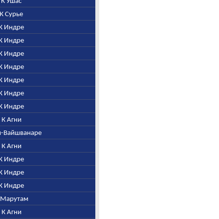
. К Ушас
. К Сурье
 К Индре
 К Индре
 К Индре
 К Индре
 К Индре
 К Индре
 К Индре
. К Агни
ни-Вайшванаре
. К Агни
 К Индре
 К Индре
 К Индре
К Марутам
. К Агни