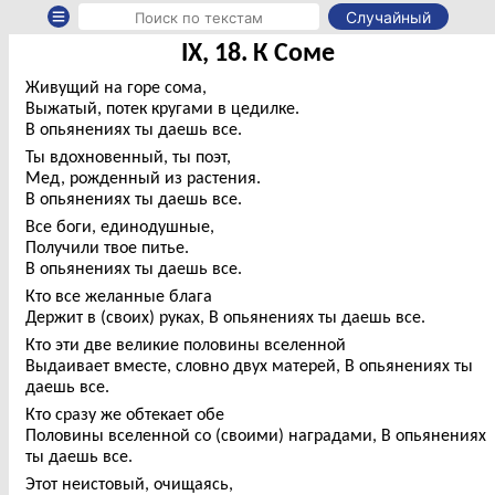
Случайный
IX, 18. К Соме
Живущий на горе сома,
Выжатый, потек кругами в цедилке.
В опьянениях ты даешь все.
Ты вдохновенный, ты поэт,
Мед, рожденный из растения.
В опьянениях ты даешь все.
Все боги, единодушные,
Получили твое питье.
В опьянениях ты даешь все.
Кто все желанные блага
Держит в (своих) руках, В опьянениях ты даешь все.
Кто эти две великие половины вселенной
Выдаивает вместе, словно двух матерей, В опьянениях ты
даешь все.
Кто сразу же обтекает обе
Половины вселенной со (своими) наградами, В опьянениях
ты даешь все.
Этот неистовый, очищаясь,