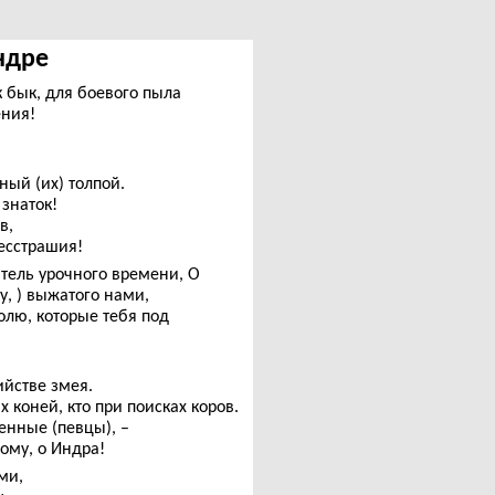
Индре
 бык, для боевого пыла
ения!
ный (их) толпой.
 знаток!
в,
есстрашия!
итель урочного времени, О
, ) выжатого нами,
лю, которые тебя под
ийстве змея.
 коней, кто при поисках коров.
енные (певцы), –
ому, о Индра!
ми,