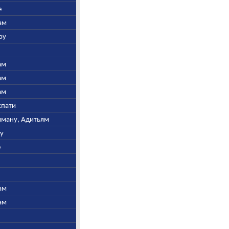
е
ам
ру
ам
ам
ам
спати
ьяману, Адитьям
ну
е
ам
ам