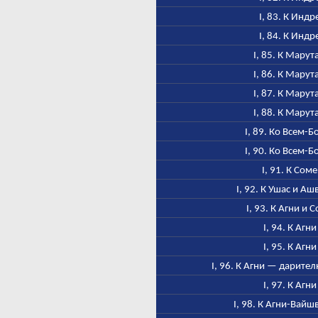
I, 83. К Индр
I, 84. К Индр
I, 85. К Марут
I, 86. К Марут
I, 87. К Марут
I, 88. К Марут
I, 89. Ко Всем-Б
I, 90. Ко Всем-Б
I, 91. К Соме
I, 92. К Ушас и А
I, 93. К Агни и 
I, 94. К Агни
I, 95. К Агни
I, 96. К Агни — дарител
I, 97. К Агни
I, 98. К Агни-Вайш