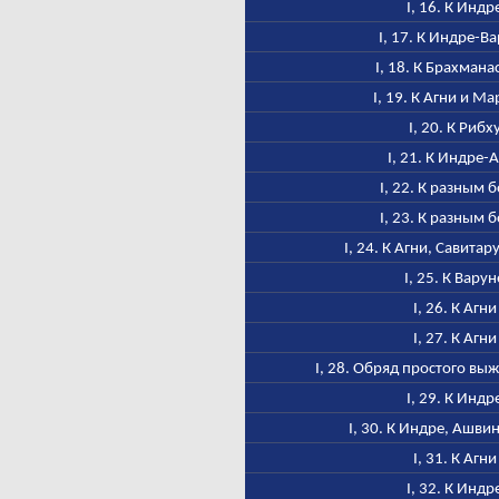
I, 16. К Индр
I, 17. К Индре-В
I, 18. К Брахмана
I, 19. К Агни и М
I, 20. К Рибх
I, 21. К Индре-
I, 22. К разным 
I, 23. К разным 
I, 24. К Агни, Савитар
I, 25. К Варун
I, 26. К Агни
I, 27. К Агни
I, 28. Обряд простого в
I, 29. К Индр
I, 30. К Индре, Ашви
I, 31. К Агни
I, 32. К Индр