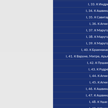
I, 33. К Индр
I, 34. К Ашвин
I, 35. К Савита
I, 36. К Агни
I, 37. К Марут
I, 38. К Марут
I, 39. К Марут
I, 40. К Брахмана
I, 41. К Варуне, Митре, Ар
I, 42. К Пуша
I, 43. К Рудр
I, 44. К Агни
I, 45. К Агни
I, 46. К Ашвин
I, 47. К Ашвин
I, 48. К Ушас