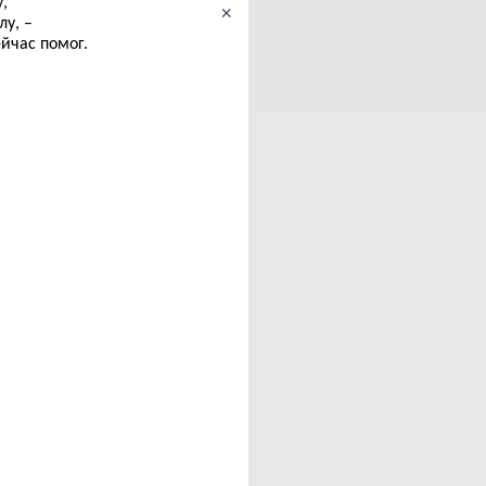
,
×
у, –
ейчас помог.