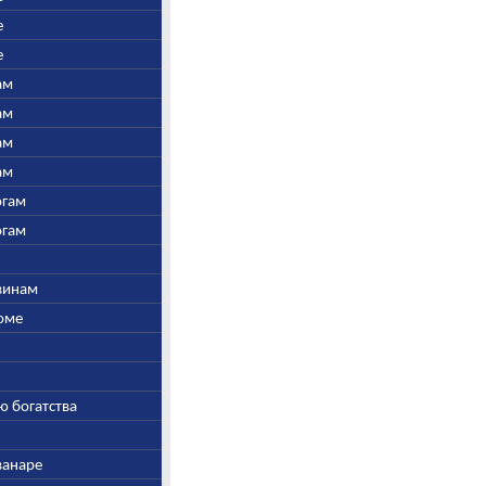
е
е
ам
ам
ам
ам
огам
огам
швинам
Соме
ю богатства
ванаре