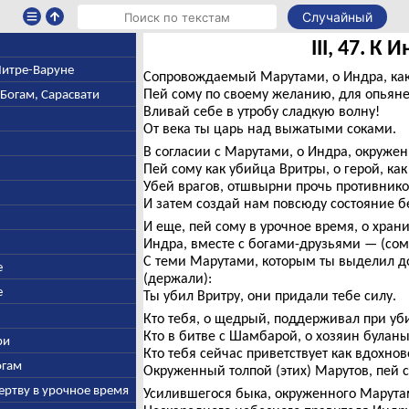
Случайный
III, 47. К 
 Митре-Варуне
Сопровождаемый Марутами, о Индра, как
Пей сому по своему желанию, для опьян
-Богам, Сарасвати
Вливай себе в утробу сладкую волну!
От века ты царь над выжатыми соками.
В согласии с Марутами, о Индра, окружен
Пей сому как убийца Вритры, о герой, как
Убей врагов, отшвырни прочь противнико
И затем создай нам повсюду состояние б
И еще, пей сому в урочное время, о хран
Индра, вместе с богами-друзьями — (сому
С теми Марутами, которым ты выделил до
е
(держали):
е
Ты убил Вритру, они придали тебе силу.
Кто тебя, о щедрый, поддерживал при уб
Кто в битве с Шамбарой, о хозяин буланых
ри
Кто тебя сейчас приветствует как вдохнов
огам
Окруженный толпой (этих) Марутов, пей с
ертву в урочное время
Усилившегося быка, окруженного Марута