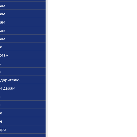
нам
нам
нам
нам
нам
ре
Богам
с
с
у дарителю
ым дарам
и
и
ре
ре
дре