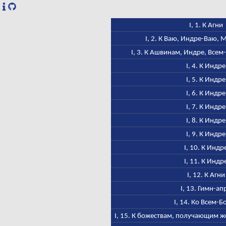
I, 1. К Агни
I, 2. К Ваю, Индре-Ваю,
I, 3. К Ашвинам, Индре, Всем
I, 4. К Индре
I, 5. К Индре
I, 6. К Индре
I, 7. К Индре
I, 8. К Индре
I, 9. К Индре
I, 10. К Индр
I, 11. К Индр
I, 12. К Агни
I, 13. Гимн-ап
I, 14. Ко Всем-Б
I, 15. К божествам, получающим ж