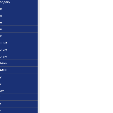
аведасу
ре
ре
ре
ре
ре
Богам
Богам
Богам
 Агни
 Агни
у
у
нам
с
е
е