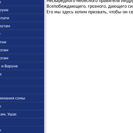
Нескаредного небесного правителя Индру
е
Всепобеждающего, грозного, дающего сил
аруне
Его мы здесь хотим призвать, чтобы он с
спати
арутам
у
Агни
богам
богам
у и Варуне
е
ыжимания сомы
е
нам, Ушас
е