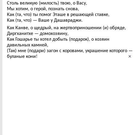
Столь великую (милость) твою, о Васу,
Мы хотим, о герой, познать снова,
Как (та, что) ты помог Эташе в решающей ставке,
Как (та, что) — Ваше у Дашавраджи.
Как Канве, о щедрый, на жертвоприношении (и) обряде,
Диргханитхе — домохозяину,
Как Гошарье ты хотел добыть (подарок), о хозяин
давильных камней,
(Так) мне (подари) загон с коровами, украшение которого —
×
буланые кони!