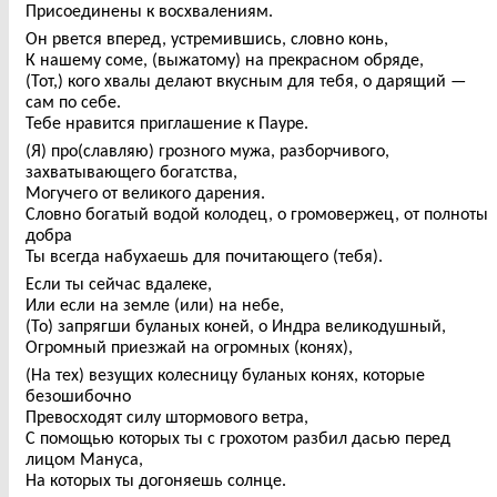
Присоединены к восхвалениям.
Он рвется вперед, устремившись, словно конь,
К нашему соме, (выжатому) на прекрасном обряде,
(Тот,) кого хвалы делают вкусным для тебя, о дарящий —
сам по себе.
Тебе нравится приглашение к Пауре.
(Я) про(славляю) грозного мужа, разборчивого,
захватывающего богатства,
Могучего от великого дарения.
Словно богатый водой колодец, о громовержец, от полноты
добра
Ты всегда набухаешь для почитающего (тебя).
Если ты сейчас вдалеке,
Или если на земле (или) на небе,
(То) запрягши буланых коней, о Индра великодушный,
Огромный приезжай на огромных (конях),
(На тех) везущих колесницу буланых конях, которые
безошибочно
Превосходят силу штормового ветра,
С помощью которых ты с грохотом разбил дасью перед
лицом Мануса,
На которых ты догоняешь солнце.