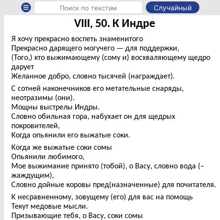
Случайный
VIII, 50. К Индре
Я хочу прекрасно воспеть знаменитого
Прекрасно дарящего могучего — для поддержки,
(Того,) кто выжимающему (сому и) восхваляющему щедро
дарует
Желанное добро, словно тысячей (награждает).
С сотней наконечников его метательные снаряды,
неотразимы (они).
Мощны выстрелы Индры.
Словно обильная гора, набухает он для щедрых
покровителей,
Когда опьянили его выжатые соки.
Когда же выжатые соки сомы
Опьянили любимого,
Мое выжимание принято (тобой), о Васу, словно вода (–
жаждущим),
Словно дойные коровы пред(назначенные) для почитателя.
К несравненному, зовущему (его) для вас на помощь
Текут медовые мысли.
Призывающие тебя, о Васу, соки сомы