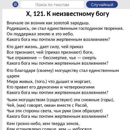
Случайный
X, 121. К неизвестному богу
Вначале он возник как золотой зародыш.
Родившись, он стал единственным господином творения.
Он поддержал землю и это небо.
Какого бога мы почтили жертвенным возлиянием?
Кто дает жизнь, дает силу, чей приказ
Все признают, чей (приказ признают) боги,
Чье отражение — бессмертие, чье — смерть
Какого бога мы почтим жертвенным возлиянием?
Кто благодаря (своему) могуществу стал единственным
царем
Мира живых, (того,) что дышит и моргает,
Кто правит его двуногими и четвероногими
Какого бога мы почтим жертвенным возлиянием?
Чьим могуществом (существуют) эти снежные (горы),
Чей, (как) говорят, океан вместе с Расой,
Чьи эти стороны света, чьи руки (они образуют)
Какого бога мы почтим жертвенным возлиянием?
Кем грозно небо, кем тверда земля,
Кем установлено солнце, кем — небосвод,