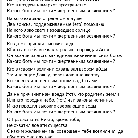
Кто в воздухе измеряет пространство
Какого бога мы почтим жертвенным возлиянием?
На кого взирали с трепетом в душе
Два войска, поддерживаемые (его) помощью,
На кого ярко светит взошедшее солнце
Какого бога мы почтим жертвенным возлиянием?
Когда же пришли высокие воды,
Вбирая в себя все как зародыш, порождая Агни,
Он возник из этого как единая жизненная сила богов
Какого бога мы почтим жертвенным возлиянием?
Кто в (своем) величии охватывал взором во́ды,
Зачинающие Дакшу, порождающие жертву,
Кто был единственным богом над богами
Какого бога мы почтим жертвенным возлиянием?
Да не причинит нам вреда (тот), кто родитель земли
Или кто породил небо, (тот,) чьи законы истинны,
И кто породил высокие сверкающие воды
Какого бога мы почтим жертвенным возлиянием?
О Праджапати! Никто, кроме тебя,
Не охватил все эти существа.
С каким желанием мы совершаем тебе возлияния, да
сбудется оно для нас!