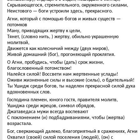
Скрывающегося, стремительного, окруженного силами,
Неистового — боги устроили здесь, прекрасного.
Агни, который с помощью богов и живых существ —
потомков
Ману, приводящих жертву к цели,
Тянет, (словно нить, ) жертву, обильно украшенную
молитвой,
Движется как колесничий между (двух миров),
Живой домашний (бог), прогоняющий проклятия.
О Агни, пробудись, чтобы (дать) срок жизни,
благословенный потомством!
Налейся силой! Воссвети нам жертвенные услады!
Оживи жизненные силы и высокие (силы), о бдительный!
Ты Ушидж среди богов, ты наделен прекрасной силой духа
вдохновенных слов.
Господина племен, юного гостя, правителя молитв,
Ушиджа среди жрецов, символ обрядов,
Джатаведаса мужи всегда воспевают
С поклонением (и) подбадриваниями, чтобы (жертва)
возрастала.
Бог, сверкающий далеко, благоприятный в сражениях, Агни
Охватил (своей) силой поселения (людей), (он) с