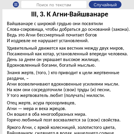
Случайный
III, 3. К Агни-Вайшванаре
Вайшванаре с широкой грудью они посвятили
Слова-сокровища, чтобы добраться до оснований (закона).
Ведь это Агни бессмертный почитает богов
И издревле не нарушает установлений.
Удивительный движется как вестник между двух миров,
Посаженный как хотар, установленный впереди человека.
День за днем он украшает высокое жилище,
Вдохновленный богами, богатый мыслью.
Знамя жертв, (того, ) кто приводит к цели жертвенные
раздачи, –
Агни возвеличивают вдохновенные усилиями мысли.
На ком они сосредоточили (свои) труды (и) песни,
У того жертвователь любит (получать) милости.
Отец жертв, асура прозорливцев,
Агни — мера и веха жрецов.
Он вошел в оба многообразных мира.
Горячо любимый поэт восхваляется за (свои) свойства.
Яркого Агни, с яркой колесницей, золотистого цвета,
Вайшванару, сидящего в водах, нашедшего солнце,