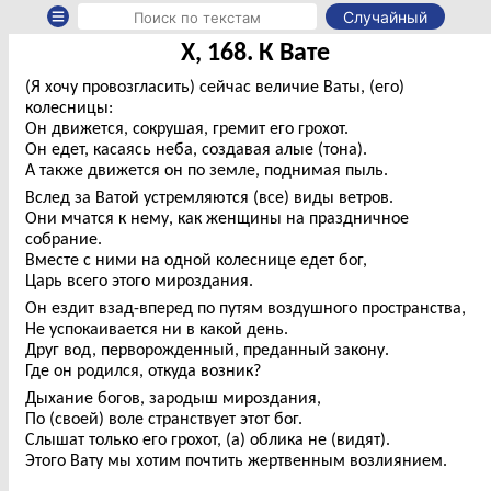
Случайный
X, 168. К Вате
(Я хочу провозгласить) сейчас величие Ваты, (его)
колесницы:
Он движется, сокрушая, гремит его грохот.
Он едет, касаясь неба, создавая алые (тона).
А также движется он по земле, поднимая пыль.
Вслед за Ватой устремляются (все) виды ветров.
Они мчатся к нему, как женщины на праздничное
собрание.
Вместе с ними на одной колеснице едет бог,
Царь всего этого мироздания.
Он ездит взад-вперед по путям воздушного пространства,
Не успокаивается ни в какой день.
Друг вод, перворожденный, преданный закону.
Где он родился, откуда возник?
Дыхание богов, зародыш мироздания,
По (своей) воле странствует этот бог.
Слышат только его грохот, (а) облика не (видят).
Этого Вату мы хотим почтить жертвенным возлиянием.