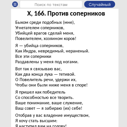
Случайный
X, 166. Против соперников
Быком среди подобных (мне),
Угнетателем соперников,
Убийцей врагов сделай меня,
Повелителем, хозяином коров!
Я — убийца соперников,
Как Индра, невредимый, нераненый.
Все эти соперники
Раздавлены у меня под ногами.
Вот так я связываю вас,
Как два конца лука — тетивой.
О Повелитель речи, удержи их,
Чтобы они были ниже меня в споре!
Я пришел как победитель
Со способностью все творить.
Ваше понимание, ваше служение,
Ваш совет — я забираю (их) себе!
Отобрав у вас владение имуществом,
Я хочу стать высшим:
Я наступил вам на голову!