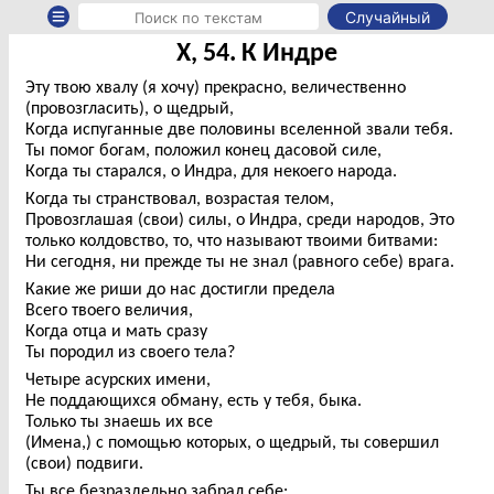
Случайный
X, 54. К Индре
Эту твою хвалу (я хочу) прекрасно, величественно
(провозгласить), о щедрый,
Когда испуганные две половины вселенной звали тебя.
Ты помог богам, положил конец дасовой силе,
Когда ты старался, о Индра, для некоего народа.
Когда ты странствовал, возрастая телом,
Провозглашая (свои) силы, о Индра, среди народов, Это
только колдовство, то, что называют твоими битвами:
Ни сегодня, ни прежде ты не знал (равного себе) врага.
Какие же риши до нас достигли предела
Всего твоего величия,
Когда отца и мать сразу
Ты породил из своего тела?
Четыре асурских имени,
Не поддающихся обману, есть у тебя, быка.
Только ты знаешь их все
(Имена,) с помощью которых, о щедрый, ты совершил
(свои) подвиги.
Ты все безраздельно забрал себе: