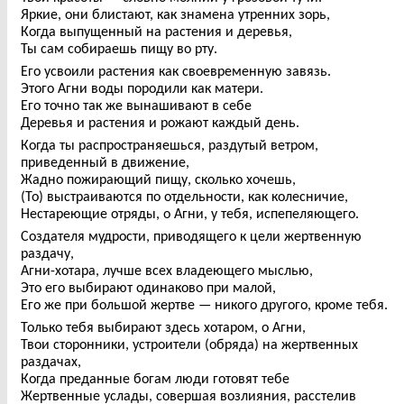
Яркие, они блистают, как знамена утренних зорь,
Когда выпущенный на растения и деревья,
Ты сам собираешь пищу во рту.
Его усвоили растения как своевременную завязь.
Этого Агни воды породили как матери.
Его точно так же вынашивают в себе
Деревья и растения и рожают каждый день.
Когда ты распространяешься, раздутый ветром,
приведенный в движение,
Жадно пожирающий пищу, сколько хочешь,
(То) выстраиваются по отдельности, как колесничие,
Нестареющие отряды, о Агни, у тебя, испепеляющего.
Создателя мудрости, приводящего к цели жертвенную
раздачу,
Агни-хотара, лучше всех владеющего мыслью,
Это его выбирают одинаково при малой,
Его же при большой жертве — никого другого, кроме тебя.
Только тебя выбирают здесь хотаром, о Агни,
Твои сторонники, устроители (обряда) на жертвенных
раздачах,
Когда преданные богам люди готовят тебе
Жертвенные услады, совершая возлияния, расстелив