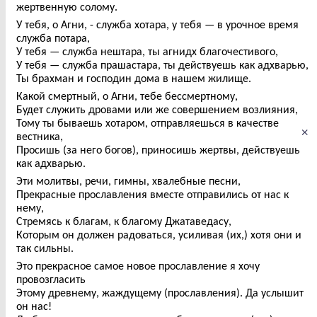
жертвенную солому.
У тебя, о Агни, - служба хотара, у тебя — в урочное время
служба потара,
У тебя — служба нештара, ты агнидх благочестивого,
У тебя — служба прашастара, ты действуешь как адхварью,
Ты брахман и господин дома в нашем жилище.
Какой смертный, о Агни, тебе бессмертному,
Будет служить дровами или же совершением возлияния,
Тому ты бываешь хотаром, отправляешься в качестве
×
вестника,
Просишь (за него богов), приносишь жертвы, действуешь
как адхварью.
Эти молитвы, речи, гимны, хвалебные песни,
Прекрасные прославления вместе отправились от нас к
нему,
Стремясь к благам, к благому Джатаведасу,
Которым он должен радоваться, усиливая (их,) хотя они и
так сильны.
Это прекрасное самое новое прославление я хочу
провозгласить
Этому древнему, жаждущему (прославления). Да услышит
он нас!