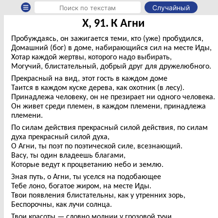
Случайный
X, 91. К Агни
Пробуждаясь, он зажигается теми, кто (уже) пробудился,
Домашний (бог) в доме, набирающийся сил на месте Иды,
Хотар каждой жертвы, которого надо выбирать,
Могучий, блистательный, добрый друг для дружелюбного.
Прекрасный на вид, этот гость в каждом доме
Таится в каждом куске дерева, как охотник (в лесу).
Принадлежа человеку, он не презирает ни одного человека.
Он живет среди племен, в каждом племени, принадлежа
племени.
По силам действия прекрасный силой действия, по силам
духа прекрасный силой духа,
О Агни, ты поэт по поэтической силе, всезнающий.
Васу, ты один владеешь благами,
Которые ведут к процветанию небо и землю.
Зная путь, о Агни, ты уселся на подобающее
Тебе лоно, богатое жиром, на месте Иды.
Твои появления блистательны, как у утренних зорь,
Беспорочны, как лучи солнца.
Твои красоты — словно молнии у грозовой тучи.