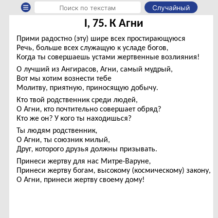
Случайный
I, 75. К Агни
Прими радостно (эту) шире всех простирающуюся
Речь, больше всех служащую к усладе богов,
Когда ты совершаешь устами жертвенные возлияния!
О лучший из Ангирасов, Агни, самый мудрый,
Вот мы хотим вознести тебе
Молитву, приятную, приносящую добычу.
Кто твой родственник среди людей,
О Агни, кто почтительно совершает обряд?
Кто же он? У кого ты находишься?
Ты людям родственник,
О Агни, ты союзник милый,
Друг, которого друзья должны призывать.
Принеси жертву для нас Митре-Варуне,
Принеси жертву богам, высокому (космическому) закону,
О Агни, принеси жертву своему дому!