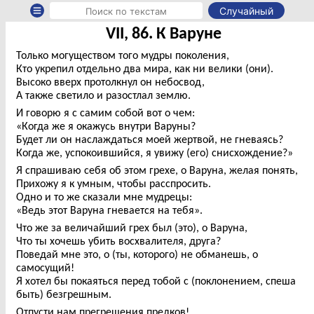
Случайный
VII, 86. К Варуне
Только могуществом того мудры поколения,
Кто укрепил отдельно два мира, как ни велики (они).
Высоко вверх протолкнул он небосвод,
А также светило и разостлал землю.
И говорю я с самим собой вот о чем:
«Когда же я окажусь внутри Варуны?
Будет ли он наслаждаться моей жертвой, не гневаясь?
Когда же, успокоившийся, я увижу (его) снисхождение?»
Я спрашиваю себя об этом грехе, о Варуна, желая понять,
Прихожу я к умным, чтобы расспросить.
Одно и то же сказали мне мудрецы:
«Ведь этот Варуна гневается на тебя».
Что же за величайший грех был (это), о Варуна,
Что ты хочешь убить восхвалителя, друга?
Поведай мне это, о (ты, которого) не обманешь, о
самосущий!
Я хотел бы покаяться перед тобой с (поклонением, спеша
быть) безгрешным.
Отпусти нам прегрешения предков!