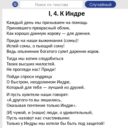
Случайный
I, 4. К Индре
Каждый день мы призываем на помощь
Принявшего прекрасный облик,
Как хорошо доимую корову — для доения.
Приди на наши выжимания (сомы)!
Испей сомы, о пьющий сому!
Ведь опьянение богатого сулит дарение коров.
Тогда мы хотим сподобиться
Твоих высших милостей.
Не прогляди нас! Приди!
Пойди спроси мудреца
О быстром, неодолимом Индре,
Который для тебя — лучший из друзей.
И пусть хулители наши говорят:
«А другого-то вы лишились,
Оказывая почтение только Индре».
(И) чужой, и (наши) люди, о удивительный,
Пусть назовут нас счастливыми:
Только у Индры мы хотели бы быть под защитой!