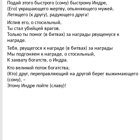
Подай этого быстрого (сому) быстрому Индре,
(Его) украшающего жертву, опьяняющего мужей,
Летящего (к другу), радующего друга!
Испив его, о стосильный,
Ты стал убийцей врагов.
Только ты помог (в битвах) за награды рвущемуся к
награде.
Тебя, рвущегося к награде (в битвах) за награды
Мы подгоняем к награде, о стосильный,
К захвату богатств, о Индра.
Кто великий поток богатства,
(Кто) друг, переправляющий на другой берег выжимающего
(сому), –
Этому Индре пойте (славу)!