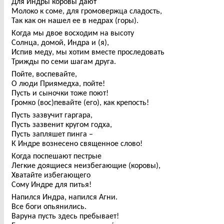
Для Индры коровы дают
Молоко к соме, для громовержца сладость,
Так как он нашел ее в недрах (горы).
Когда мы двое восходим на высоту
Солнца, домой, Индра и (я),
Испив меду, мы хотим вместе проследовать
Трижды по семи шагам друга.
Пойте, воспевайте,
О люди Приямедха, пойте!
Пусть и сыночки тоже поют!
Громко (вос)певайте (его), как крепость!
Пусть зазвучит гаргара,
Пусть зазвенит кругом годха,
Пусть запляшет пинга –
К Индре вознесено священное слово!
Когда поспешают пестрые
Легкие доящиеся неизбегающие (коровы),
Хватайте избегающего
Сому Индре для питья!
Напился Индра, напился Агни.
Все боги опьянились.
Варуна пусть здесь пребывает!