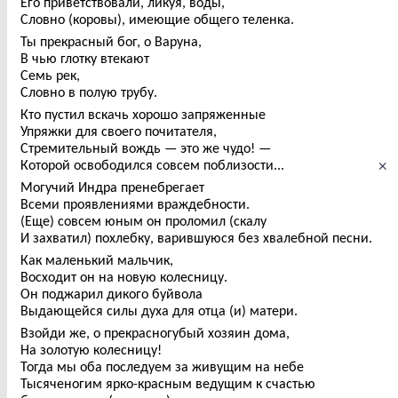
Его приветствовали, ликуя, вóды,
Словно (коровы), имеющие общего теленка.
Ты прекрасный бог, о Варуна,
В чью глотку втекают
Семь рек,
Словно в полую трубу.
Кто пустил вскачь хорошо запряженные
Упряжки для своего почитателя,
Стремительный вождь — это же чудо! —
×
Которой освободился совсем поблизости...
Могучий Индра пренебрегает
Всеми проявлениями враждебности.
(Еще) совсем юным он проломил (скалу
И захватил) похлебку, варившуюся без хвалебной песни.
Как маленький мальчик,
Восходит он на новую колесницу.
Он поджарил дикого буйвола
Выдающейся силы духа для отца (и) матери.
Взойди же, о прекрасногубый хозяин дома,
На золотую колесницу!
Тогда мы оба последуем за живущим на небе
Тысяченогим ярко-красным ведущим к счастью