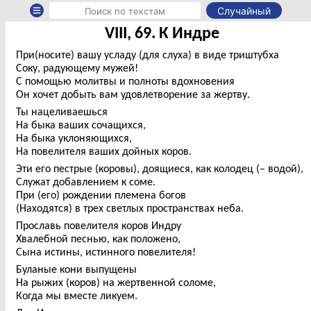
Случайный
VIII, 69. К Индре
При(носите) вашу усладу (для слуха) в виде триштубха
Соку, радующему мужей!
С помощью молитвы и полноты вдохновения
Он хочет добыть вам удовлетворение за жертву.
Ты нацеливаешься
На быка ваших сочащихся,
На быка уклоняющихся,
На повелителя ваших дойных коров.
Эти его пестрые (коровы), доящиеся, как колодец (– водой),
Служат добавлением к соме.
При (его) рождении племена богов
(Находятся) в трех светлых пространствах неба.
Прославь повелителя коров Индру
Хвалебной песнью, как положено,
Сына истины, истинного повелителя!
Буланые кони выпущены
На рыжих (коров) на жертвенной соломе,
Когда мы вместе ликуем.