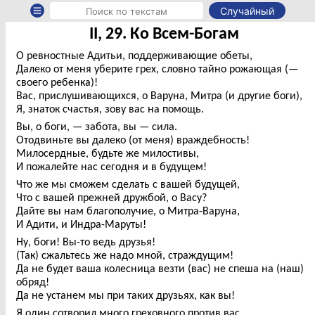
Случайный
II, 29. Ко Всем-Богам
О ревностные Адитьи, поддерживающие обеты,
Далеко от меня уберите грех, словно тайно рожающая (—
своего ребенка)!
Вас, прислушивающихся, о Варуна, Митра (и другие боги),
Я, знаток счастья, зову вас на помощь.
Вы, о боги, — забота, вы — сила.
Отодвиньте вы далеко (от меня) враждебность!
Милосердные, будьте же милостивы,
И пожалейте нас сегодня и в будущем!
Что же мы сможем сделать с вашей будущей,
Что с вашей прежней дружбой, о Васу?
Дайте вы нам благополучие, о Митра-Варуна,
И Адити, и Индра-Маруты!
Ну, боги! Вы-то ведь друзья!
(Так) сжальтесь же надо мной, страждущим!
Да не будет ваша колесница везти (вас) не спеша на (наш)
обряд!
Да не устанем мы при таких друзьях, как вы!
Я один сотворил много греховного против вас,