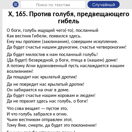
Случайный
X, 165. Против голубя, предвещающего
гибель
О боги, голубь ищущий чего(-то), посланный
Как вестник Гибели, появился здесь.
Ему мы пропоем (заклинание), совершим искупление.
Да будет счастье нашим двуногим, счастье четвероногим!
Да будет милостив к нам посланный голубь!
(Да будет) безвредной, р боги, птица в (нашем) доме!
А потому Агни вдохновенный пусть наслаждается нашим
возлиянием!
Да пощадит нас крылатый дротик!
Да не повредит нас крылатый дротик!
Он забирается на очаг в доме.
Да будет счастье нашим коровам и людям!
Да не поразит здесь нас голубь, о боги!
Что сова вещает — пустое это,
И что голубь забрался к огню.
Чьим вестником отправлен этот,
Тому Яме, смерти, да будет это поклонение!