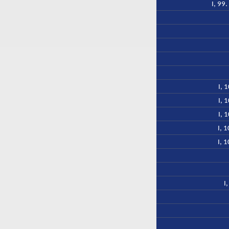
I, 99
I, 
I, 
I, 
I, 
I, 
I