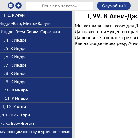
Случайный
I, 99. К Агни-Д
I, 1. К Агни
, Индре-Ваю, Митре-Варуне
Мы хотим выжать сому для Д
Да спалит он имущество вра
, Индре, Всем-Богам, Сарасвати
Да перевезет он нас через вс
I, 4. К Индре
Как на лодке через реку, Агн
I, 5. К Индре
I, 6. К Индре
I, 7. К Индре
I, 8. К Индре
I, 9. К Индре
I, 10. К Индре
I, 11. К Индре
I, 12. К Агни
I, 13. Гимн-апри
 14. Ко Всем-Богам
 получающим жертву в урочное время