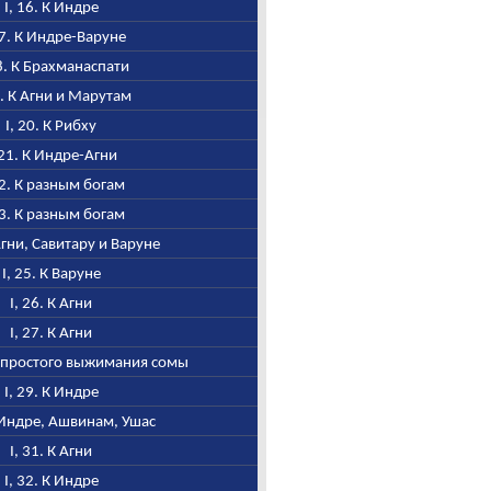
I, 16. К Индре
17. К Индре-Варуне
18. К Брахманаспати
9. К Агни и Марутам
I, 20. К Рибху
 21. К Индре-Агни
22. К разным богам
23. К разным богам
 Агни, Савитару и Варуне
I, 25. К Варуне
I, 26. К Агни
I, 27. К Агни
д простого выжимания сомы
I, 29. К Индре
К Индре, Ашвинам, Ушас
I, 31. К Агни
I, 32. К Индре