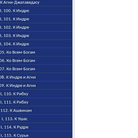
. К Агни-Джатаведасу
I, 100. К Индре
I, 101. К Индре
I, 102. К Индре
I, 103. К Индре
I, 104. К Индре
105. Ко Всем-Богам
106. Ко Всем-Богам
107. Ко Всем-Богам
108. К Индре и Агни
109. К Индре и Агни
I, 110. К Рибху
I, 111. К Рибху
, 112. К Ашвинам
I, 113. К Ушас
I, 114. К Рудре
I, 115. К Сурье