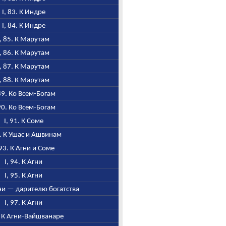
I, 83. К Индре
I, 84. К Индре
I, 85. К Марутам
I, 86. К Марутам
I, 87. К Марутам
I, 88. К Марутам
 89. Ко Всем-Богам
 90. Ко Всем-Богам
I, 91. К Соме
2. К Ушас и Ашвинам
 93. К Агни и Соме
I, 94. К Агни
I, 95. К Агни
Агни — дарителю богатства
I, 97. К Агни
8. К Агни-Вайшванаре