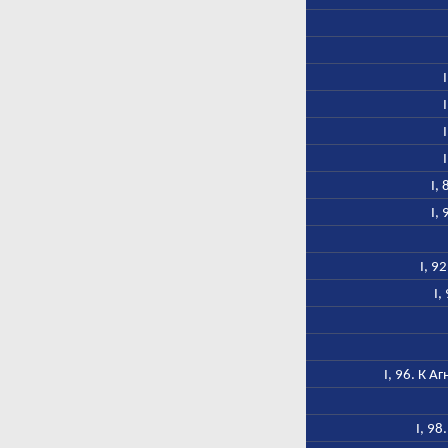
I,
I,
I, 9
I,
I, 96. К 
I, 9