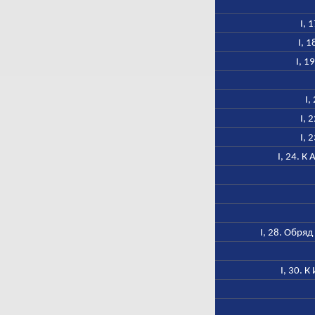
I, 
I, 
I, 1
I,
I, 
I, 
I, 24. К
I, 28. Обря
I, 30. 