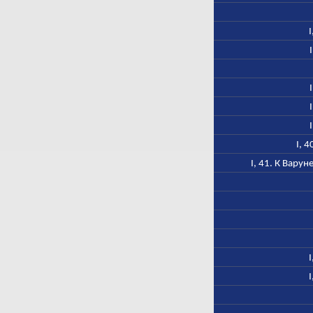
I, 
I, 41. К Вару