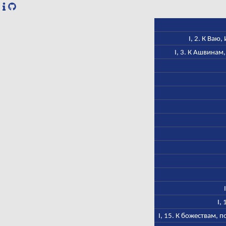
I, 2. К Ваю
I, 3. К Ашвинам
I,
I, 15. К божествам,