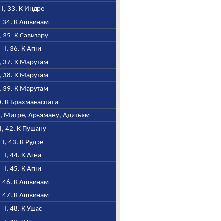
I, 33. К Индре
I, 34. К Ашвинам
I, 35. К Савитару
I, 36. К Агни
I, 37. К Марутам
I, 38. К Марутам
I, 39. К Марутам
40. К Брахманаспати
не, Митре, Арьяману, Адитьям
I, 42. К Пушану
I, 43. К Рудре
I, 44. К Агни
I, 45. К Агни
I, 46. К Ашвинам
I, 47. К Ашвинам
I, 48. К Ушас