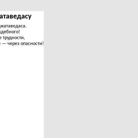
жатаведасу
жатаведаса.
ждебного!
е трудности,
и — через опасности!