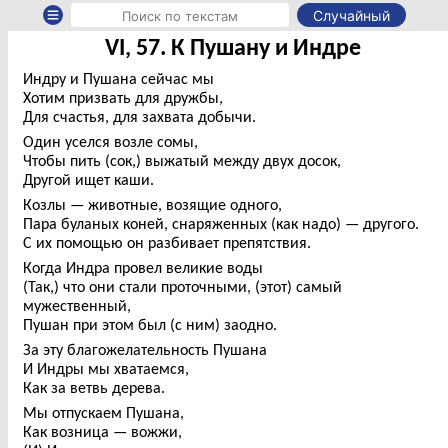
Случайный
VI, 57. К Пушану и Индре
Индру и Пушана сейчас мы
Хотим призвать для дружбы,
Для счастья, для захвата добычи.
Один уселся возле сомы,
Чтобы пить (сок,) выжатый между двух досок,
Другой ищет каши.
Козлы — животные, возящие одного,
Пара буланых коней, снаряженных (как надо) — другого.
С их помощью он разбивает препятствия.
Когда Индра провел великие воды
(Так,) что они стали проточными, (этот) самый
мужественный,
Пушан при этом был (с ним) заодно.
За эту благожелательность Пушана
И Индры мы хватаемся,
Как за ветвь дерева.
Мы отпускаем Пушана,
Как возница — вожжи,