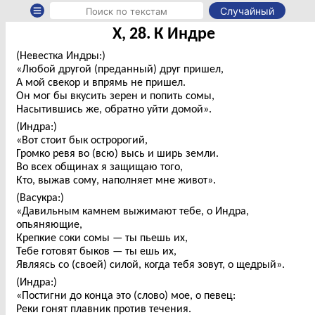
Случайный
X, 28. К Индре
(Невестка Индры:)
«Любой другой (преданный) друг пришел,
А мой свекор и впрямь не пришел.
Он мог бы вкусить зерен и попить сомы,
Насытившись же, обратно уйти домой».
(Индра:)
«Вот стоит бык остророгий,
Громко ревя во (всю) высь и ширь земли.
Во всех общинах я защищаю того,
Кто, выжав сому, наполняет мне живот».
(Васукра:)
«Давильным камнем выжимают тебе, о Индра,
опьяняющие,
Крепкие соки сомы — ты пьешь их,
Тебе готовят быков — ты ешь их,
Являясь со (своей) силой, когда тебя зовут, о щедрый».
(Индра:)
«Постигни до конца это (слово) мое, о певец:
Реки гонят плавник против течения.