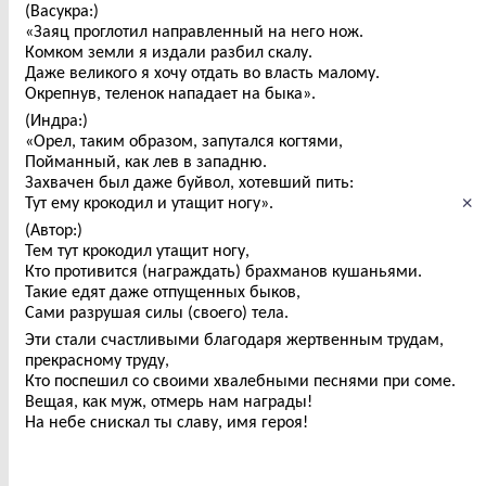
(Васукра:)
«Заяц проглотил направленный на него нож.
Комком земли я издали разбил скалу.
Даже великого я хочу отдать во власть малому.
Окрепнув, теленок нападает на быка».
(Индра:)
«Орел, таким образом, запутался когтями,
Пойманный, как лев в западню.
Захвачен был даже буйвол, хотевший пить:
×
Тут ему крокодил и утащит ногу».
(Автор:)
Тем тут крокодил утащит ногу,
Кто противится (награждать) брахманов кушаньями.
Такие едят даже отпущенных быков,
Сами разрушая силы (своего) тела.
Эти стали счастливыми благодаря жертвенным трудам,
прекрасному труду,
Кто поспешил со своими хвалебными песнями при соме.
Вещая, как муж, отмерь нам награды!
На небе снискал ты славу, имя героя!