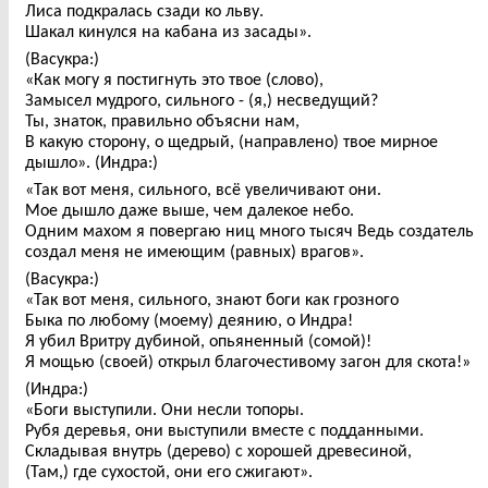
Лиса подкралась сзади ко льву.
Шакал кинулся на кабана из засады».
(Васукра:)
«Как могу я постигнуть это твое (слово),
Замысел мудрого, сильного - (я,) несведущий?
Ты, знаток, правильно объясни нам,
В какую сторону, о щедрый, (направлено) твое мирное
дышло». (Индра:)
«Так вот меня, сильного, всё увеличивают они.
Мое дышло даже выше, чем далекое небо.
Одним махом я повергаю ниц много тысяч Ведь создатель
создал меня не имеющим (равных) врагов».
(Васукра:)
«Так вот меня, сильного, знают боги как грозного
Быка по любому (моему) деянию, о Индра!
Я убил Вритру дубиной, опьяненный (сомой)!
Я мощью (своей) открыл благочестивому загон для скота!»
(Индра:)
«Боги выступили. Они несли топоры.
Рубя деревья, они выступили вместе с подданными.
Складывая внутрь (дерево) с хорошей древесиной,
(Там,) где сухостой, они его сжигают».