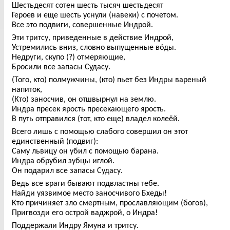
Шестьдесят сотен шесть тысяч шестьдесят
Героев и еще шесть уснули (навеки) с почетом.
Все это подвиги, совершенные Индрой.
Эти тритсу, приведенные в действие Индрой,
Устремились вниз, словно выпущенные вóды.
Недруги, скупо (?) отмеряющие,
Бросили все запасы Судасу.
(Того, кто) полмужчины, (кто) пьет без Индры вареный
напиток,
(Кто) заносчив, он отшвырнул на землю.
Индра пресек ярость пресекающего ярость.
В путь отправился (тот, кто еще) владел колеёй.
Всего лишь с помощью слабого совершил он этот
единственный (подвиг):
Саму львицу он убил с помощью барана.
Индра обрубил зубцы иглой.
Он подарил все запасы Судасу.
Ведь все враги бывают подвластны тебе.
Найди уязвимое место заносчивого Бхеды!
Кто причиняет зло смертным, прославляющим (богов),
Пригвозди его острой ваджрой, о Индра!
Поддержали Индру Ямуна и тритсу.