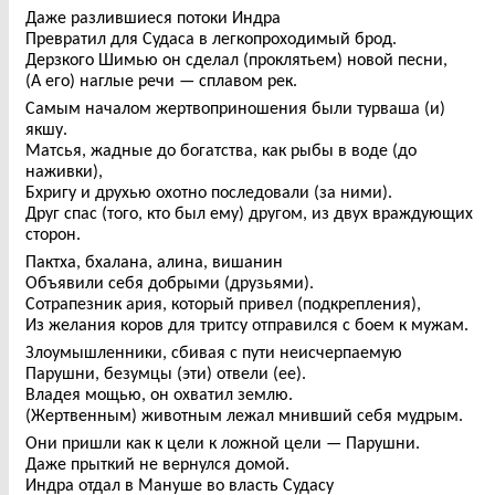
Даже разлившиеся потоки Индра
Превратил для Судаса в легкопроходимый брод.
Дерзкого Шимью он сделал (проклятьем) новой песни,
(А его) наглые речи — сплавом рек.
Самым началом жертвоприношения были турваша (и)
якшу.
Матсья, жадные до богатства, как рыбы в воде (до
наживки),
Бхригу и друхью охотно последовали (за ними).
Друг спас (того, кто был ему) другом, из двух враждующих
сторон.
Пактха, бхалана, алина, вишанин
Объявили себя добрыми (друзьями).
Сотрапезник ария, который привел (подкрепления),
Из желания коров для тритсу отправился с боем к мужам.
Злоумышленники, сбивая с пути неисчерпаемую
Парушни, безумцы (эти) отвели (ее).
Владея мощью, он охватил землю.
(Жертвенным) животным лежал мнивший себя мудрым.
Они пришли как к цели к ложной цели — Парушни.
Даже прыткий не вернулся домой.
Индра отдал в Мануше во власть Судасу