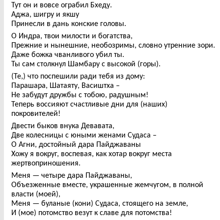
Тут он и вовсе ограбил Бхеду.
Аджа, шигру и якшу
Принесли в дань конские головы.
О Индра, твои милости и богатства,
Прежние и нынешние, необозримы, словно утренние зори.
Даже божка чванливого убил ты.
Ты сам столкнул Шамбару с высокой (горы).
(Те,) что поспешили ради тебя из дому:
Парашара, Шатаяту, Васиштха –
Не забудут дружбы с тобою, радушным!
Теперь воссияют счастливые дни для (наших)
покровителей!
Двести быков внука Девавата,
Две колесницы с юными женами Судаса –
О Агни, достойный дара Пайджаваны
Хожу я вокруг, воспевая, как хотар вокруг места
жертвоприношения.
Меня — четыре дара Пайджаваны,
Объезженные вместе, украшенные жемчугом, в полной
власти (моей),
Меня — буланые (кони) Судаса, стоящего на земле,
И (мое) потомство везут к славе для потомства!