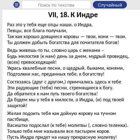
Случайный
VII, 18. К Индре
Раз это у тебя еще отцы наши, о Индра,
Певцы, все блага получали,
Так как хорошо доящиеся коровы — твои, кони — твои,
Ты должен добыть богатства для почитателя богов!
Ведь живешь-то ты, словно царь с женами –
Будь милостив (к нам) день за днем, мудрый провидец,
(всех) превосходящий!
Укрась хвалебные песни, о щедрый, быками, конями,
Подтолкни нас, преданных тебе, к богатству!
Состязаясь (друг с другом,) примчались здесь к тебе
Эти радующие (тебя) песни, стремящиеся к богу.
Да обратится к нам путь твоего богатства!
Да будем мы у тебя в милости, о Индра, (и) под твоей
защитой!
Желая подоить тебя как дойную корову на тучном
пастбище,
Васиштха подослал (к тебе) молитвы (, словно теленка).
Только тебя мне называли все пастырем коров.
Пусть Индра придет на нашу прекрасную молитву!