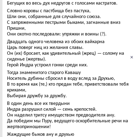
Бегущих во весь дух недругов с голосами кастратов.
Словно коровы с пастбища без пастуха,
Шли они, собранные для случайного союза.
С запряженными пестрыми быками, загнанные вниз
Пришни,
Они охотно последовали: упряжки и воины (?).
Двадцать одного человека из обоих вайкарна
Царь поверг ниц из желания славы.
Он (их) бросает, как удивительный (жрец) — солому на
×
сиденье (жертвы).
Герой Индра устроил гонки среди них.
Тогда знаменитого старого Кавашу
Носитель дубины сбросил в воду вслед за Друхью,
В то время как (те,) кто предан тебе, приветствовали тебя
криками,
Выбирая дружбу за дружбу.
В один день все их твердыни
Индра разрушил силой — семь крепостей.
Он наделил тритсу имуществом предводителя ану.
Да победим мы Пуру, ведущего оскорбительные речи на
жертвоприношении!
Жаждущие быков ану и друхью