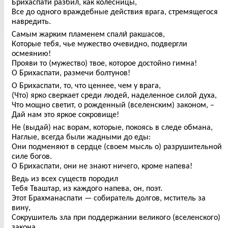
Брихаспати разбил, как колесницы,
Все до одного враждебные действия врага, стремящегося
навредить.
Самым жарким пламенем спали́ ракшасов,
Которые тебя, чье мужество очевидно, подвергли
осмеянию!
Прояви то (мужество) твое, которое достойно гимна!
О Брихаспати, размечи болтунов!
О Брихаспати, то, что ценнее, чем у врага,
(Что) ярко сверкает среди людей, наделенное силой духа,
Что мощно светит, о рожденный (вселенским) законом, –
Дай нам это яркое сокровище!
Не (выдай) нас ворам, которые, покоясь в следе обмана,
Наглые, всегда были жадными до еды:
Они подменяют в сердце (своем мысль о) разрушительной
силе богов.
О Брихаспати, они не знают ничего, кроме напева!
Ведь из всех существ породил
Тебя Тваштар, из каждого напева, он, поэт.
Этот Брахманаспати — собиратель долгов, мститель за
вину,
Сокрушитель зла при поддержании великого (вселенского)
закона.