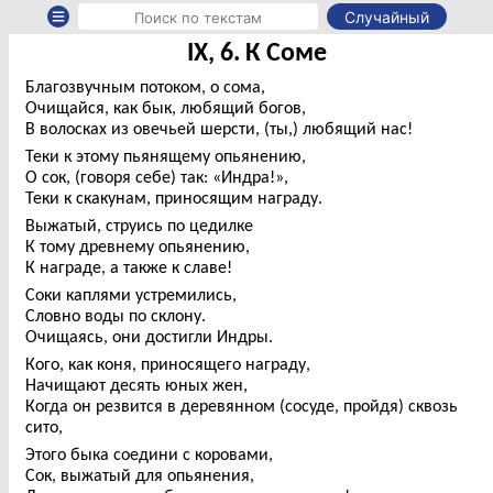
Случайный
IX, 6. К Соме
Благозвучным потоком, о сома,
Очищайся, как бык, любящий богов,
В волосках из овечьей шерсти, (ты,) любящий нас!
Теки к этому пьянящему опьянению,
О сок, (говоря себе) так: «Индра!»,
Теки к скакунам, приносящим награду.
Выжатый, струись по цедилке
К тому древнему опьянению,
К награде, а также к славе!
Соки каплями устремились,
Словно воды по склону.
Очищаясь, они достигли Индры.
Кого, как коня, приносящего награду,
Начищают десять юных жен,
Когда он резвится в деревянном (сосуде, пройдя) сквозь
сито,
Этого быка соедини с коровами,
Сок, выжатый для опьянения,