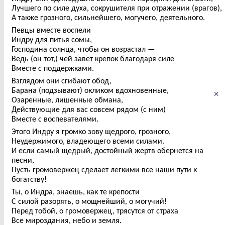
Лучшего по силе духа, сокрушителя при отражении (врагов),
А также грозного, сильнейшего, могучего, деятельного.
Певцы вместе воспели
Индру для питья сомы,
Господина солнца, чтобы он возрастал —
Ведь (он тот,) чей завет крепок благодаря силе
Вместе с поддержками.
Взглядом они сгибают обод,
Барана (подзывают) окликом вдохновенные,
×
Озаренные, лишенные обмана,
Действующие для вас совсем рядом (с ним)
Вместе с воспевателями.
Этого Индру я громко зову щедрого, грозного,
Неудержимого, владеющего всеми силами.
И если самый щедрый, достойный жертв обернется на
песни,
Пусть громовержец сделает легкими все наши пути к
богатству!
Ты, о Индра, знаешь, как те крепости
С силой разорять, о мощнейший, о могучий!
Перед тобой, о громовержец, трясутся от страха
Все мироздания, небо и земля.