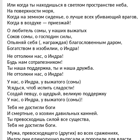
Или когда ты находишься в светлом пространстве неба,
На поверхности моря,
Когда на земном сиденье, о лучше всех убивающий врагов,
Когда в воздухе — приезжай!
О любитель сомы, у наших выжатых
Соков сомы, о господин силы,
Опьяняй себя (, награждая) благословенным даром,
Богатством в изобилии, о Индра!
Не оттолкни нас, о Индра!
Будь нам сотрапезником!
Ты наша поддержка, ты и наша дружба.
Не оттолкни нас, о Индра!
У нас, о Индра, у выжатого (сомы)
Усядься, чтоб испить сладости!
Создай певцу, о щедрый, великую поддержку
У нас, о Индра, у выжатого (сомы)!
Тебя не достигли боги
И смертные, о хозяин давильных камней.
Ты превосходишь силой все существа,
Тебя не достигли боги.
Мужа, превосходящего (других) во всех сражениях,
Индру они единодушно вытесали и породили для власти,