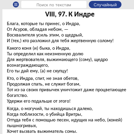
Случайный
VIII, 97. К Индре
Блага, которые ты принес, о Индра,
От Асуров, обладая небом, —
Восхвалителя усиль этим, о щедрый,
И (тех,) кто разложил для тебя жертвенную солому!
Какого коня (и) быка, о Индра,
Ты определил как неизменную долю
Для жертвователя, выжимающего (сому), щедро
вознаграждающего,
Его ты дай ему, (а) не скупцу!
Кто, о Индра, спит, не зная обетов,
Продолжая спать, не служит богам,
Тот из-за своих привычек уничтожит даже процветающее
богатство.
Удержи его подальше от этого!
Когда, о могучий, ты находишься далеко,
Когда поблизости, о убийца Вритры,
Оттуда тебя с помощью песен, идущих на небо, (коней)
пышногривых,
Хочет вызвать выжиматель сомы.