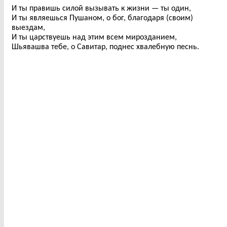
И ты правишь силой вызывать к жизни — ты один,
И ты являешься Пушаном, о бог, благодаря (своим)
выездам,
И ты царствуешь над этим всем мирозданием,
Шьявашва тебе, о Савитар, поднес хвалебную песнь.