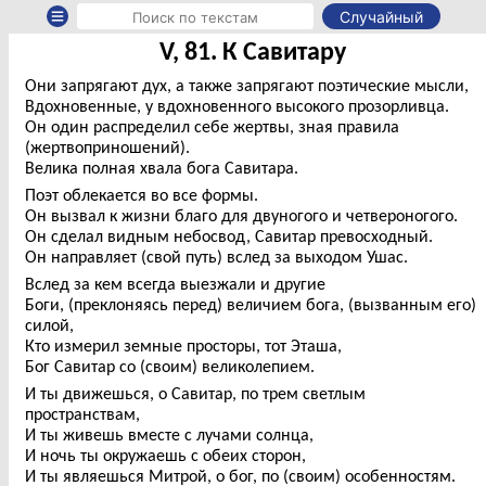
Случайный
V, 81. К Савитару
Они запрягают дух, а также запрягают поэтические мысли,
Вдохновенные, у вдохновенного высокого прозорливца.
Он один распределил себе жертвы, зная правила
(жертвоприношений).
Велика полная хвала бога Савитара.
Поэт облекается во все формы.
Он вызвал к жизни благо для двуногого и четвероногого.
Он сделал видным небосвод, Савитар превосходный.
Он направляет (свой путь) вслед за выходом Ушас.
Вслед за кем всегда выезжали и другие
Боги, (преклоняясь перед) величием бога, (вызванным его)
силой,
Кто измерил земные просторы, тот Эташа,
Бог Савитар со (своим) великолепием.
И ты движешься, о Савитар, по трем светлым
пространствам,
И ты живешь вместе с лучами солнца,
И ночь ты окружаешь с обеих сторон,
И ты являешься Митрой, о бог, по (своим) особенностям.