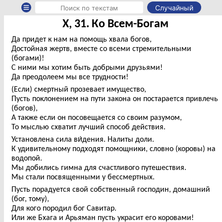
Случайный
X, 31. Ко Всем-Богам
Да придет к нам на помощь хвала богов,
Достойная жертв, вместе со всеми стремительными
(богами)!
С ними мы хотим быть добрыми друзьями!
Да преодолеем мы все трудности!
(Если) смертный прозевает имущество,
Пусть поклонением на пути закона он постарается привлечь
(богов),
А также если он посовещается со своим разумом,
То мыслью схватит лучший способ действия.
Установлена сила ви́дения. Налиты доли.
К удивительному подходят помощники, словно (коровы) на
водопой.
Мы добились гимна для счастливого путешествия.
Мы стали посвященными у бессмертных.
Пусть порадуется свой собственный господин, домашний
(бог, тому),
Для кого породил бог Савитар.
Или же Бхага и Арьяман пусть украсит его коровами!