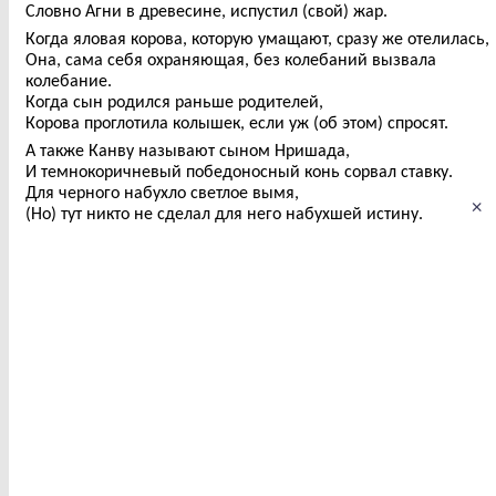
Словно Агни в древесине, испустил (свой) жар.
Когда яловая корова, которую умащают, сразу же отелилась,
Она, сама себя охраняющая, без колебаний вызвала
колебание.
Когда сын родился раньше родителей,
Корова проглотила колышек, если уж (об этом) спросят.
А также Канву называют сыном Нришада,
И темнокоричневый победоносный конь сорвал ставку.
Для черного набухло светлое вымя,
×
(Но) тут никто не сделал для него набухшей истину.