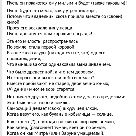
Пусть он покажется ему милым и будет (также таковым)!
Пусть будет это место, как у утренних зорь,
Потому что владельцы скота пришли вместе со (своей)
силой,
Прося его восхваления у певца.
Пусть достанутся нам хорошие награды!
Эта его милость, распространяясь
По земле, стала первой коровой.
В лоне этого асуры (находятся) (те, что) одного
происхождения,
Что вынашиваются одинаковым вынашиванием.
Что было древесиной, а что тем деревом,
Из которого они вытесали небо и землю?
Вместе пребывают, не старея, двое вечно юных,
(А) дни(и) многие зори старятся.
Нет ничего другого, подобного этому, за его пределами;
Этот бык несет небо и землю.
Самосущий делает (свою) шкуру цедилкой,
Когда везут его, как буланые кобылицы — солнце.
Как стрела (?), проходит он сквозь широкую землю,
Как ветер, (разгоняет) туман, веет он по земле,
Когда он как Митра (или) Варуна умащаемый,