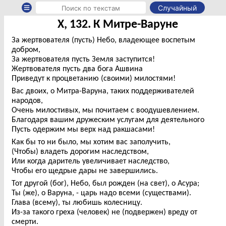
Случайный
X, 132. К Митре-Варуне
За жертвователя (пусть) Небо, владеющее воспетым
добром,
За жертвователя пусть Земля заступится!
Жертвователя пусть два бога Ашвина
Приведут к процветанию (своими) милостями!
Вас двоих, о Митра-Варуна, таких поддерживателей
народов,
Очень милостивых, мы почитаем с воодушевлением.
Благодаря вашим дружеским услугам для деятельного
Пусть одержим мы верх над ракшасами!
Как бы то ни было, мы хотим вас заполучить,
(Чтобы) владеть дорогим наследством,
Или когда даритель увеличивает наследство,
Чтобы его щедрые дары не завершились.
Тот другой (бог), Небо, был рожден (на свет), о Асура;
Ты (же), о Варуна, - царь надо всеми (существами).
Глава (всему), ты любишь колесницу.
Из-за такого греха (человек) не (подвержен) вреду от
смерти.