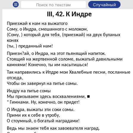
Случайный
III, 42. К Индре
Приезжай к нам на выжатого
Сому, о Индра, смешанного с молоком,
(Сому, ) который для тебя, (приезжай) на двух буланых
конях
(ты, ) преданный нам!
Приезн?ай, о Индра, на этот пьянящий напиток.
Стоящий на жертвенной соломе, выжатый давильными
камнями! Конечно, ты им насытишься!
Так направились к Ипдре мои Хвалебные песни, посланные
отсюда,
Чтобы он завернул на питье сомы.
Индру на питье сомы
Мы призываем здесь восхвалениями, ■
" Гимнами. Ну, конечно, он придет!
О Индра, выжаты эти соки сомы.
Прими их к себе в утробу,
О стоумный, о богатый наградами!
Ведь мы знаем тебя как завоевателя наград.