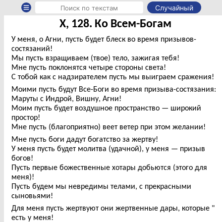
Случайный
X, 128. Ко Всем-Богам
У меня, о Агни, пусть будет блеск во время призывов-
состязаний!
Мы пусть взращиваем (твое) тело, зажигая тебя!
Мне пусть поклонятся четыре стороны света!
С тобой как с надзирателем пусть мы выиграем сражения!
Моими пусть будут Все-Боги во время призыва-состязания:
Маруты с Индрой, Вишну, Агни!
Моим пусть будет воздушное пространство — широкий
простор!
Мне пусть (благоприятно) веет ветер при этом желании!
Мне пусть боги дадут богатство за жертву!
У меня пусть будет молитва (удачной), у меня — призыв
богов!
Пусть первые божественные хотары добьются (этого для
меня)!
Пусть будем мы невредимы телами, с прекрасными
сыновьями!
Для меня пусть жертвуют они жертвенные дары, которые "
есть у меня!