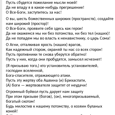
Пусть сбудется пожелание мысли моей!
Да не впаду я в какое-нибудь прегрешение!
О Все-Боги, заступитесь за нас!
О вы, шесть божественных широких (пространств), создайте
нам широкий (простор)!
О Все-Боги, проявите себя здесь как герои!
Да не окажемся мы ни без потомства, ни без тел (наших)!
Да не попадем мы во власть к ненавистнику, о царь Сома!
О Агни, отталкивая ярость (наших) врагов,
Как надежный сторож, охраняй ты нас со всех сторон!
Пусть противники те снова уберутся обратно!
Пусть у них, когда они пробудятся, замысел исчезнет!
(Я призываю того,) кто установитель установителей,
господин вселенной,
Бога-спасителя, отражающего атаки.
Пусть эту жертву оба Ашвина (и) Брихаспати,
(А) боги — жертвователя защитят от неудачи!
Огромный буйвол пусть дарует нам защиту
При этом призыве (богов), (он), многопризываемый,
богатый скотом!
Будь милостив к нашему потомству, о хозяин буланых
коней!