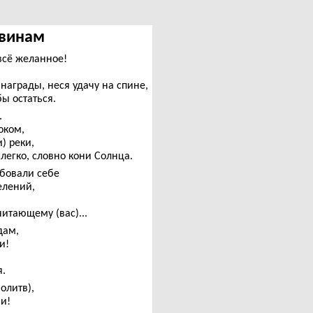
Ашвинам
всё желанное!
награды, неся удачу на спине,
бы остаться.
.
оком,
) реки,
легко, словно кони Солнца.
юбовали себе
елений,
итающему (вас)...
дам,
и!
.
олитв),
и!