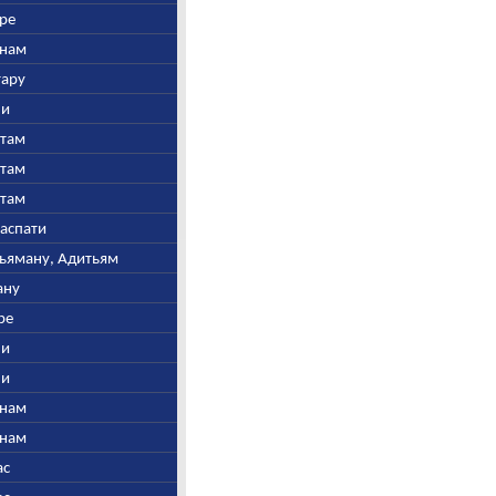
дре
инам
тару
ни
утам
утам
утам
наспати
Арьяману, Адитьям
ану
дре
ни
ни
инам
инам
ас