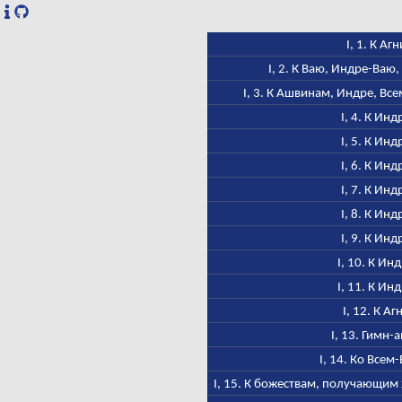
I, 1. К Агн
I, 2. К Ваю, Индре-Ваю
I, 3. К Ашвинам, Индре, Вс
I, 4. К Инд
I, 5. К Инд
I, 6. К Инд
I, 7. К Инд
I, 8. К Инд
I, 9. К Инд
I, 10. К Ин
I, 11. К Ин
I, 12. К Аг
I, 13. Гимн-
I, 14. Ко Всем
I, 15. К божествам, получающим