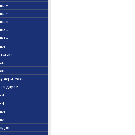
винам
винам
винам
винам
винам
дре
-Богам
шас
шас
му дарителю
рым дарам
гни
гни
дре
дре
Индре