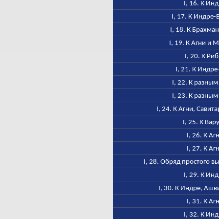
I, 16. К Ин
I, 17. К Индре
I, 18. К Брахма
I, 19. К Агни и 
I, 20. К Ри
I, 21. К Индре
I, 22. К разным
I, 23. К разным
I, 24. К Агни, Савит
I, 25. К Вар
I, 26. К Аг
I, 27. К Аг
I, 28. Обряд простого 
I, 29. К Ин
I, 30. К Индре, Аш
I, 31. К Аг
I, 32. К Ин