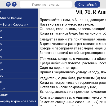
Случайный
VII, 70. К 
и
, Митре-Варуне
Приезжайте к нам, о Ашвины, дающие 
Названо вам это место на земле.
ем-Богам, Сарасвати
Он встал, словно конь, завоевывающий 
ре
Когда вы уселись будто бы на лоно, что
ре
Следует за вами эта приятнейшая хвала
ре
В доме человека разогрет котелок с мол
Который переправляет вас через моря (и
ре
Запрягая (ваших) коней запрягающихся 
ре
(Те) места, которые, о Ашвины, вы обл
ре
Среди небесных потоков, растений, пос
Сидя на вершине горы,
дре
Привозя жертвенную усладу народу, поч
дре
Радуйтесь, о два бога, растениям (и) во
ни
Когда вы встретитесь с творениями риш
Оставляя многие сокровища у нас,
апри
Вы оглядывались на прежние поколения
-Богам
Хоть и слышали вы, о Ашвины, много (м
 жертву в урочное время
Заметьте священные слова (наших) риш