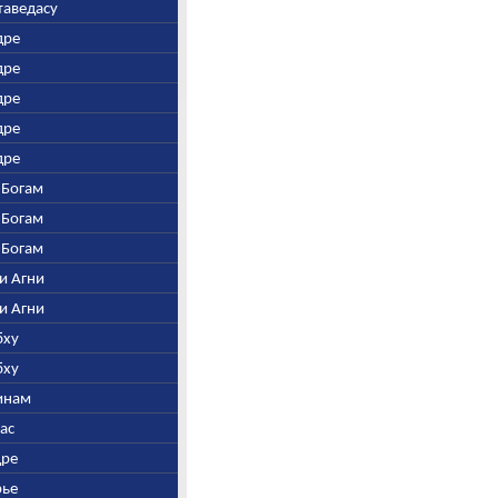
атаведасу
дре
дре
дре
дре
дре
-Богам
-Богам
-Богам
 и Агни
 и Агни
бху
бху
винам
шас
дре
рье