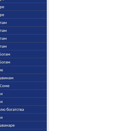
дре
дре
утам
утам
утам
утам
-Богам
-Богам
ме
 Ашвинам
и Соме
ни
ни
елю богатства
ни
йшванаре