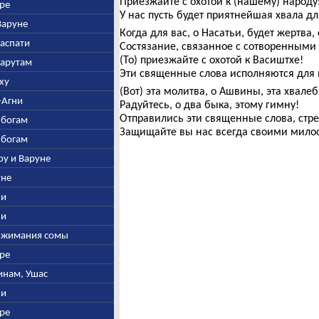
Приезжайте с охотой к (нашему) народу
дре
У нас пусть будет приятнейшая хвала дл
-Варуне
Когда для вас, о Насатьи, будет жертв
наспати
Состязание, связанное с сотворенными
(То) приезжайте с охотой к Васиштхе!
Марутам
Эти священные слова исполняются для 
бху
(Вот) эта молитва, о Ашвины, эта хвалеб
-Агни
Радуйтесь, о два быка, этому гимну!
Отправились эти священные слова, стр
 богам
Защищайте вы нас всегда своими мило
 богам
ару и Варуне
уне
ни
ни
выжимания сомы
дре
винам, Ушас
ни
дре