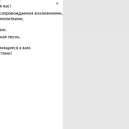
:
×
я вас!
а, сопровождаемая возлияниями,
 молитвами,
вас.
ная песнь.
емящиеся к вам.
стями!