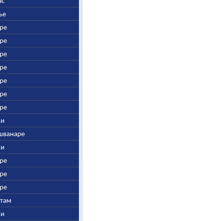
ас
рье
дре
дре
дре
дре
дре
дре
дре
ни
йшванаре
ни
дре
дре
дре
утам
ни