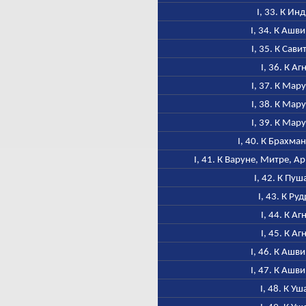
I, 33. К Ин
I, 34. К Ашв
I, 35. К Сави
I, 36. К Аг
I, 37. К Мар
I, 38. К Мар
I, 39. К Мар
I, 40. К Брахма
I, 41. К Варуне, Митре, 
I, 42. К Пуш
I, 43. К Ру
I, 44. К Аг
I, 45. К Аг
I, 46. К Ашв
I, 47. К Ашв
I, 48. К Уш