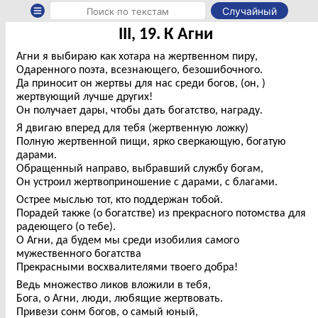
Случайный
III, 19. К Агни
Агни я выбираю как хотара на жертвенном пиру,
Одаренного поэта, всезнающего, безошибочного.
Да приносит он жертвы для нас среди богов, (он, )
жертвующий лучше других!
Он получает дары, чтобы дать богатство, награду.
Я двигаю вперед для тебя (жертвенную ложку)
Полную жертвенной пищи, ярко сверкающую, богатую
дарами.
Обращенный направо, выбравший службу богам,
Он устроил жертвоприношение с дарами, с благами.
Острее мыслью тот, кто поддержан тобой.
Порадей также (о богатстве) из прекрасного потомства для
радеющего (о тебе).
О Агни, да будем мы среди изобилия самого
мужественного богатства
Прекрасными восхвалителями твоего добра!
Ведь множество ликов вложили в тебя,
Бога, о Агни, люди, любящие жертвовать.
Привези сонм богов, о самый юный,