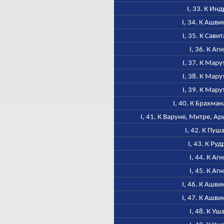
I, 33. К Инд
I, 34. К Ашв
I, 35. К Сави
I, 36. К Аг
I, 37. К Мар
I, 38. К Мар
I, 39. К Мар
I, 40. К Брахма
I, 41. К Варуне, Митре, А
I, 42. К Пуш
I, 43. К Руд
I, 44. К Аг
I, 45. К Аг
I, 46. К Ашв
I, 47. К Ашв
I, 48. К Уш