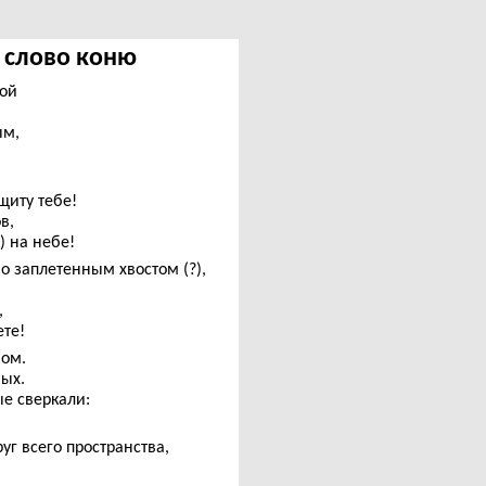
е слово коню
гой
ым,
щиту тебе!
в,
) на небе!
но заплетенным хвостом (?),
,
ете!
вом.
ных.
ые сверкали:
г всего пространства,