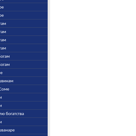
ре
ре
утам
утам
утам
утам
-Богам
-Богам
ме
Ашвинам
 Соме
ни
ни
елю богатства
ни
йшванаре