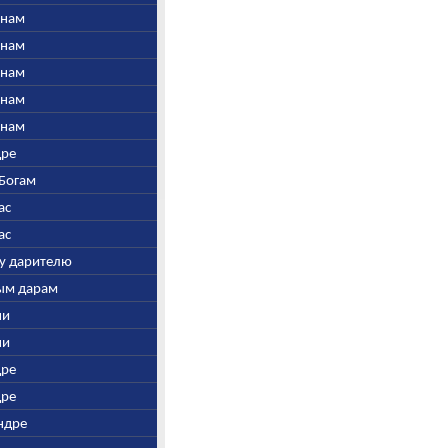
инам
инам
инам
инам
инам
дре
-Богам
ас
ас
му дарителю
рым дарам
ни
ни
дре
дре
Индре