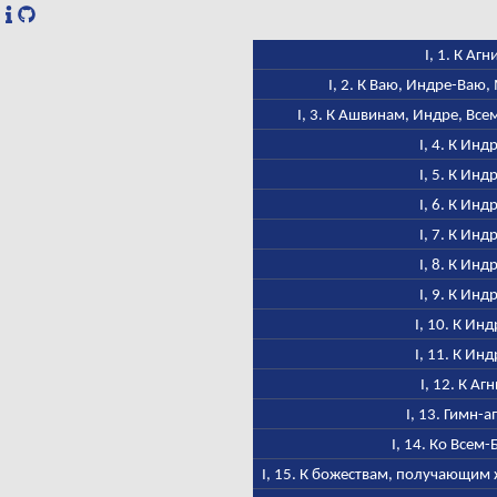
I, 1. К Агн
I, 2. К Ваю, Индре-Ваю
I, 3. К Ашвинам, Индре, Все
I, 4. К Инд
I, 5. К Инд
I, 6. К Инд
I, 7. К Инд
I, 8. К Инд
I, 9. К Инд
I, 10. К Инд
I, 11. К Инд
I, 12. К Аг
I, 13. Гимн-
I, 14. Ко Всем
I, 15. К божествам, получающим 