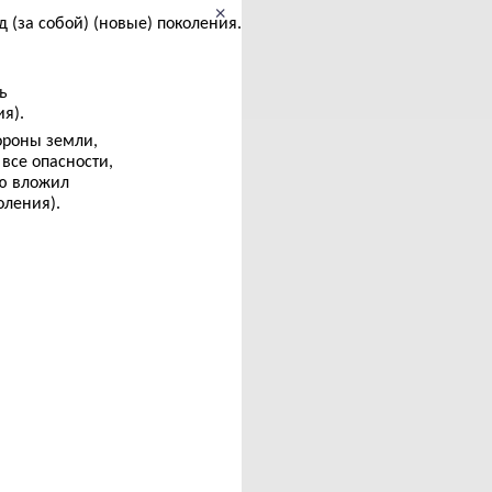
×
(за собой) (новые) поколения.
ь
я).
тороны земли,
 все опасности,
ию вложил
оления).