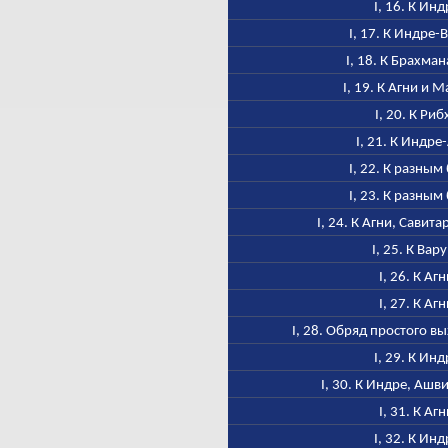
I, 16. К Инд
I, 17. К Индре-
I, 18. К Брахма
I, 19. К Агни и 
I, 20. К Риб
I, 21. К Индре
I, 22. К разным
I, 23. К разным
I, 24. К Агни, Савита
I, 25. К Вар
I, 26. К Аг
I, 27. К Аг
I, 28. Обряд простого 
I, 29. К Инд
I, 30. К Индре, Ашв
I, 31. К Аг
I, 32. К Инд