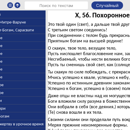
Случайный
X, 56. Похоронно
и
, Митре-Варуне
Это твой один (свет), а дальше твой дру
С третьим светом соединись!
м-Богам, Сарасвати
При соединении с телом будь прекрасн
ре
Приятным богам на высшей родине!
ре
О скакун, твое тело, везущее тело,
ре
Пусть ниспошлет благословение нам, за
Несгибаемый, чтобы нести великих бого
ре
Пусть ты сменишь свой свет, как (солнце
ре
Ты скакун по силе побеждать, с прекрас
ре
Мчись успешно к хвале, успешно к небу,
Успешно по истинным древним законам
ре
Успешно к богам, успешно в (своем) пол
ре
Даже отцы не властны над их могущест
ни
Боги вложили силу разума в божествен
Они вобрали в себя (все деяния,) котор
апри
(Те) снова вошли в их тела.
-Богам
Своими силами они проделали путь вокру
жертву в урочное время
Меряя прежние неизмеренные формы.