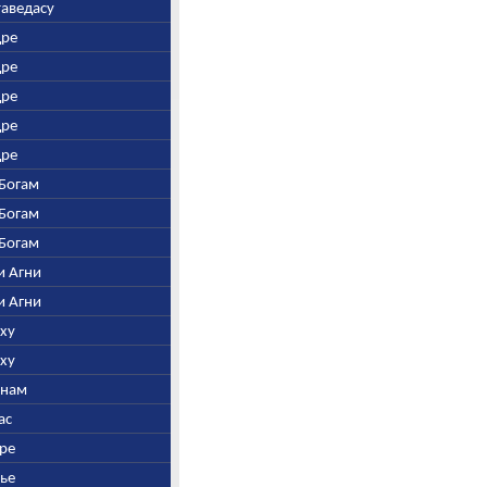
таведасу
дре
дре
дре
дре
дре
-Богам
-Богам
-Богам
и Агни
и Агни
бху
бху
инам
ас
дре
рье