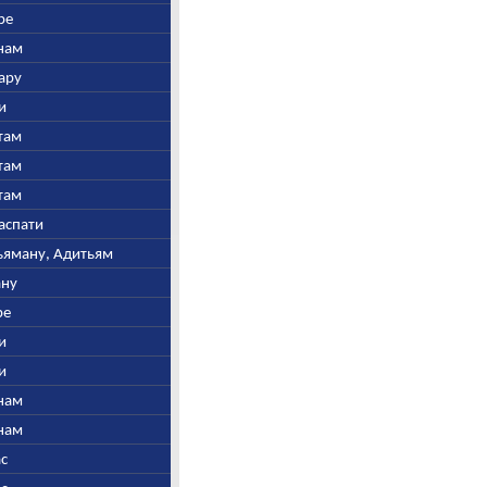
ре
инам
тару
ни
утам
утам
утам
наспати
рьяману, Адитьям
ану
ре
ни
ни
инам
инам
ас