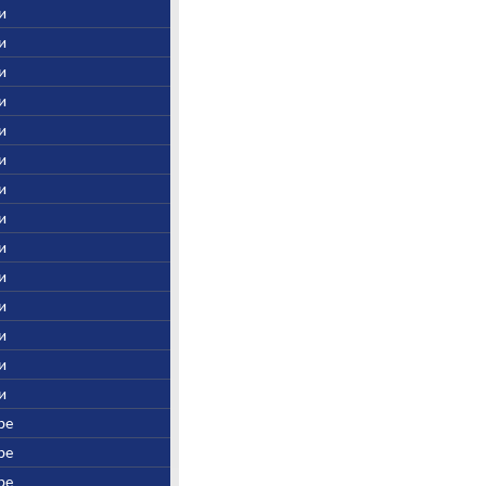
ни
ни
ни
ни
ни
ни
ни
ни
ни
ни
ни
ни
ни
ни
ре
ре
ре