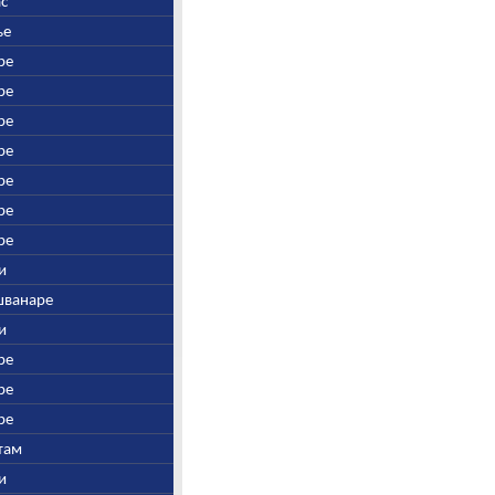
ас
ье
ре
ре
ре
ре
ре
ре
ре
ни
йшванаре
ни
ре
ре
ре
утам
ни