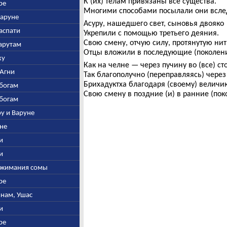
К (их) телам привязаны все существа.
ре
Многими способами посылали они вслед 
Варуне
Асуру, нашедшего свет, сыновья двояко
наспати
Укрепили с помощью третьего деяния.
Свою смену, отчую силу, протянутую нит
Марутам
Отцы вложили в последующие (поколени
ху
Как на челне — через пучину во (все) с
-Агни
Так благополучно (переправляясь) через
Брихадуктха благодаря (своему) велич
 богам
Свою смену в поздние (и) в ранние (пок
 богам
ру и Варуне
уне
ни
ни
выжимания сомы
ре
инам, Ушас
ни
ре