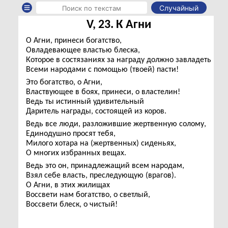
Случайный
V, 23. К Агни
О Агни, принеси богатство,
Овладевающее властью блеска,
Которое в состязаниях за награду должно завладеть
Всеми народами с помощью (твоей) пасти!
Это богатство, о Агни,
Властвующее в боях, принеси, о властелин!
Ведь ты истинный удивительный
Даритель награды, состоящей из коров.
Ведь все люди, разложившие жертвенную солому,
Единодушно просят тебя,
Милого хотара на (жертвенных) сиденьях,
О многих избранных вещах.
Ведь это он, принадлежащий всем народам,
Взял себе власть, преследующую (врагов).
О Агни, в этих жилищах
Воссвети нам богатство, о светлый,
Воссвети блеск, о чистый!