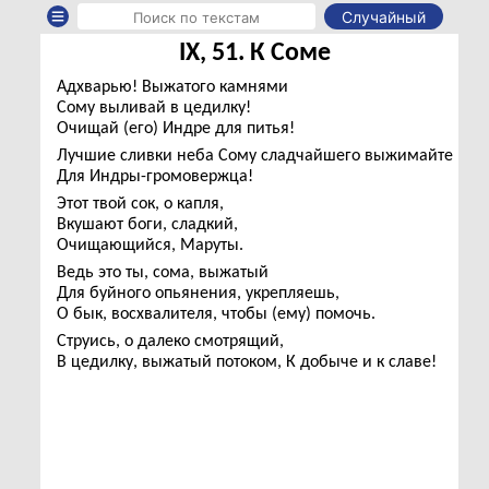
Случайный
IX, 51. К Соме
Адхварью! Выжатого камнями
Сому выливай в цедилку!
Очищай (его) Индре для питья!
Лучшие сливки неба Сому сладчайшего выжимайте
Для Индры-громовержца!
Этот твой сок, о капля,
Вкушают боги, сладкий,
Очищающийся, Маруты.
Ведь это ты, сома, выжатый
Для буйного опьянения, укрепляешь,
О бык, восхвалителя, чтобы (ему) помочь.
Струись, о далеко смотрящий,
В цедилку, выжатый потоком, К добыче и к славе!