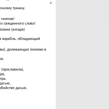
×
очному туману.
т гимнов!
ез священного слова!
пламя (алтаря)
на корабль, обладающий
рова), доливающая (молоко в
ка,
 (прославила),
ра,
тра,
дасью,
убийстве дасью.