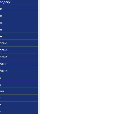
аведасу
ре
ре
ре
ре
ре
Богам
Богам
Богам
 Агни
 Агни
у
у
нам
с
е
е