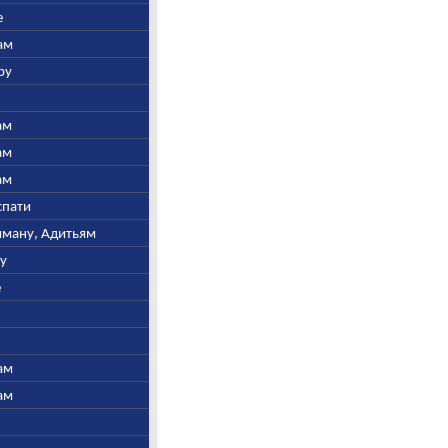
е
ам
ру
ам
ам
ам
спати
ьяману, Адитьям
ну
е
ам
ам