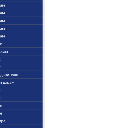
нам
нам
нам
нам
нам
ре
Богам
с
с
у дарителю
ым дарам
и
и
ре
ре
дре