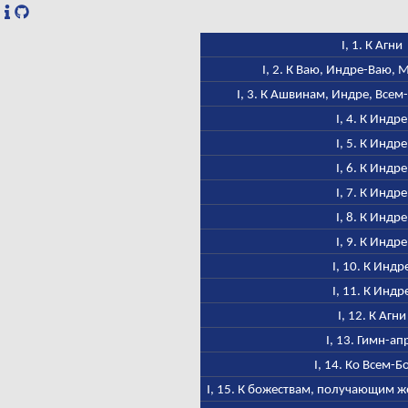
I, 1. К Агни
I, 2. К Ваю, Индре-Ваю,
I, 3. К Ашвинам, Индре, Всем
I, 4. К Индре
I, 5. К Индре
I, 6. К Индре
I, 7. К Индре
I, 8. К Индре
I, 9. К Индре
I, 10. К Индр
I, 11. К Индр
I, 12. К Агни
I, 13. Гимн-ап
I, 14. Ко Всем-Б
I, 15. К божествам, получающим ж