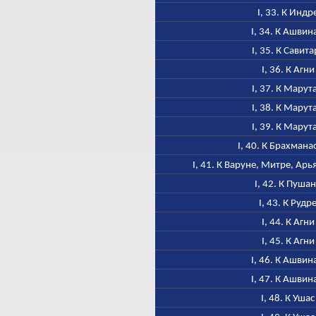
I, 33. К Индр
I, 34. К Ашвин
I, 35. К Савита
I, 36. К Агни
I, 37. К Марут
I, 38. К Марут
I, 39. К Марут
I, 40. К Брахмана
I, 41. К Варуне, Митре, Ар
I, 42. К Пуша
I, 43. К Рудр
I, 44. К Агни
I, 45. К Агни
I, 46. К Ашвин
I, 47. К Ашвин
I, 48. К Ушас