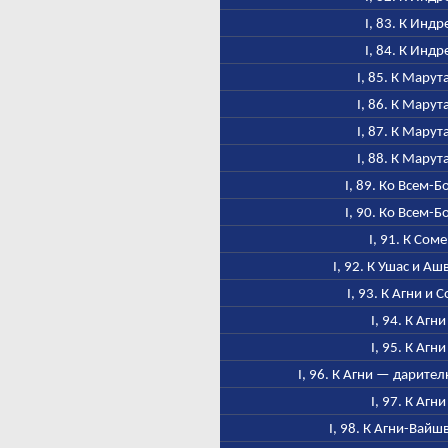
I, 83. К Индр
I, 84. К Индр
I, 85. К Марут
I, 86. К Марут
I, 87. К Марут
I, 88. К Марут
I, 89. Ко Всем-Б
I, 90. Ко Всем-Б
I, 91. К Соме
I, 92. К Ушас и А
I, 93. К Агни и 
I, 94. К Агни
I, 95. К Агни
I, 96. К Агни — дарител
I, 97. К Агни
I, 98. К Агни-Вайш