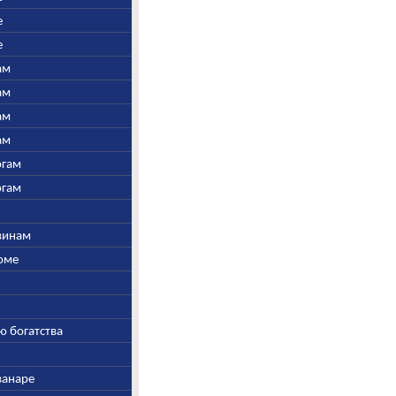
е
е
ам
ам
ам
ам
огам
огам
швинам
Соме
ю богатства
ванаре