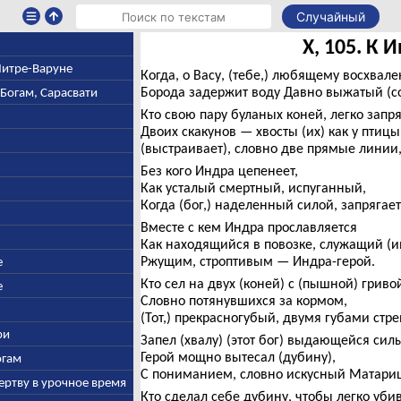
Случайный
X, 105. К 
 Митре-Варуне
Когда, о Васу, (тебе,) любящему восхвале
Борода задержит воду Давно выжатый (со
-Богам, Сарасвати
Кто свою пару буланых коней, легко запря
Двоих скакунов — хвосты (их) как у птиц
(выстраивает), словно две прямые линии, 
Без кого Индра цепенеет,
Как усталый смертный, испуганный,
Когда (бог,) наделенный силой, запрягает
Вместе с кем Индра прославляется
Как находящийся в повозке, служащий (и
Ржущим, строптивым — Индра-герой.
е
Кто сел на двух (коней) с (пышной) гриво
е
Словно потянувшихся за кормом,
(Тот,) прекрасногубый, двумя губами стре
ри
Запел (хвалу) (этот бог) выдающейся си
Герой мощно вытесал (дубину),
огам
С пониманием, словно искусный Матари
ертву в урочное время
Кто сделал себе дубину, чтобы легко уби