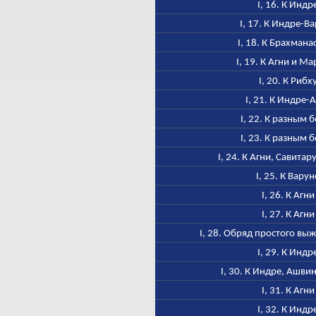
I, 16. К Индр
I, 17. К Индре-В
I, 18. К Брахмана
I, 19. К Агни и М
I, 20. К Рибх
I, 21. К Индре-
I, 22. К разным 
I, 23. К разным 
I, 24. К Агни, Савитар
I, 25. К Варун
I, 26. К Агни
I, 27. К Агни
I, 28. Обряд простого в
I, 29. К Индр
I, 30. К Индре, Ашви
I, 31. К Агни
I, 32. К Индр