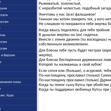
е
Рыжеватый, золотистый,
С неразбитой челюстью, подобный загад
аруне
Уничтожь у нас (все) фальшивое!
спати
Гимном мы хотим покорить тех, у кого не
арутам
Не слишком-то понравится тебе жертва б
у
Когда ввысь поднялось для тебя тройное 
В дышлах жертвы на (их) сиденье,
Агни
Вместе с этими двоими (ты восходишь) 
богам
собственным великолепием.
богам
Для блеска тебе пусть будет пестрая (ко
жертву),
у и Варуне
Для блеска беспорочная деревянная лож
е
Которой ты наливаешь в свой кубок!
Если сотня или (больше), о асурский, тебя
По-настоящему, прославил (только) Сумит
По-настоящему прославил (только) Дурми
ыжимания сомы
Когда ты помог сыну Кутсы при убийстве 
е
Когда ты поддержал любимца Кутсы при 
нам, Ушас
е