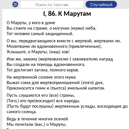
Случайный
I, 86. К Марутам
О Маруты, у кого в доме
Вы стоите на страже, о могучие (мужи) неба,
Тот человек самый защищенный.
О вы, передвигающиеся вместе с жертвой, жертвами ли,
Молитвами ли вдохновенного (привлеченные),
Услышьте, о Маруты, (наш) зов!
Или же, какому (жертвователю-) завоевателю наград
Вы создали на помощь вдохновенного,
Тот достигает загона, полного коров.
На жертвенной соломе этого мужа
Выжат сома для жертвоприношений (этого) дня,
Произносится гимн и (пьется) хмельной напиток.
Пусть слушаются его (все) страны,
(Того,) кто пре(восходит) все народы,
(Пусть будут послушны) жертвенные услады, восходящие до
самого солнца.
Ведь в течение многих осеней
Мы почитали (вас,) о Маруты,