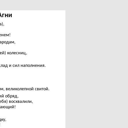
 Агни
),
енем!
ародам,
ей) колесниц,
лад и сил наполнения.
м, великолепной свитой.
ий обряд,
ебя) восхвалили,
лающий!
ку,
!