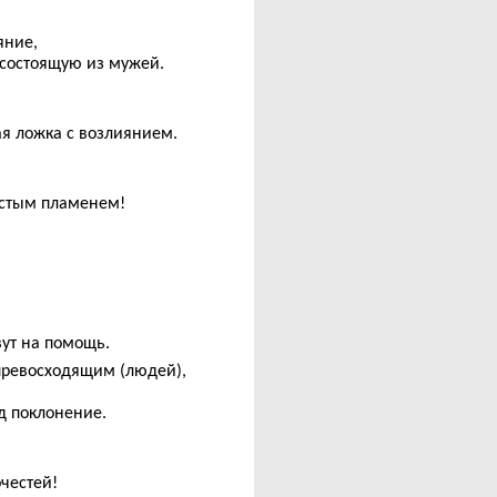
яние,
 состоящую из мужей.
я ложка с возлиянием.
стым пламенем!
ут на помощь.
 превосходящим (людей),
д поклонение.
очестей!