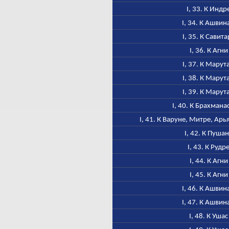
I, 33. К Индр
I, 34. К Ашвин
I, 35. К Савита
I, 36. К Агни
I, 37. К Марут
I, 38. К Марут
I, 39. К Марут
I, 40. К Брахмана
I, 41. К Варуне, Митре, Ар
I, 42. К Пуша
I, 43. К Рудр
I, 44. К Агни
I, 45. К Агни
I, 46. К Ашвин
I, 47. К Ашвин
I, 48. К Ушас