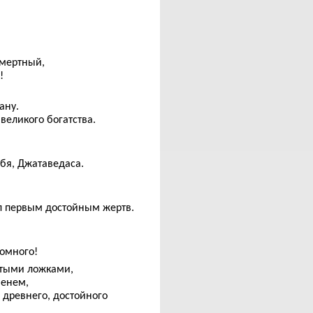
мертный,
!
ану.
еликого богатства.
бя, Джатаведаса.
тал первым достойным жертв.
ромного!
утыми ложками,
менем,
 древнего, достойного