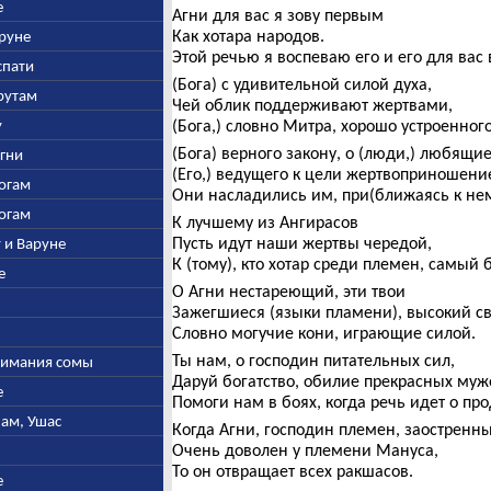
е
Агни для вас я зову первым
Как хотара народов.
аруне
Этой речью я воспеваю его и его для вас
спати
(Бога) с удивительной силой духа,
арутам
Чей облик поддерживают жертвами,
у
(Бога,) словно Митра, хорошо устроенного
(Бога) верного закону, о (люди,) любящие
Агни
(Его,) ведущего к цели жертвоприношение
богам
Они насладились им, при(ближаясь к нем
богам
К лучшему из Ангирасов
Пусть идут наши жертвы чередой,
у и Варуне
К (тому), кто хотар среди племен, самый
е
О Агни нестареющий, эти твои
Зажегшиеся (языки пламени), высокий св
Словно могучие кони, играющие силой.
Ты нам, о господин питательных сил,
ыжимания сомы
Даруй богатство, обилие прекрасных муж
е
Помоги нам в боях, когда речь идет о пр
нам, Ушас
Когда Агни, господин племен, заостренн
Очень доволен у племени Мануса,
То он отвращает всех ракшасов.
е