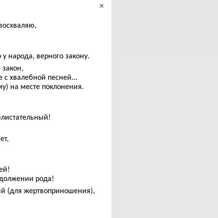
×
 восхваляю,
 у народа, верного закону.
 закон,
 с хвалебной песней...
у) на месте поклонения.
 блистательный!
ет,
ей!
одолжении рода!
ый (для жертвоприношения),