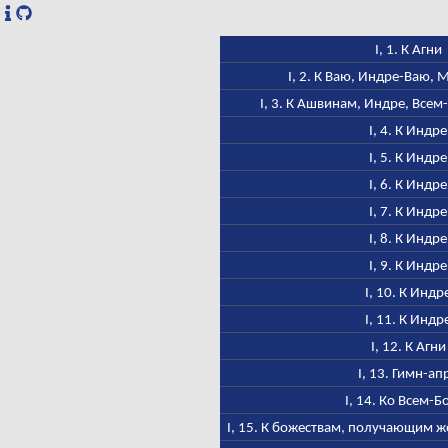
I, 1. К Агни
I, 2. К Ваю, Индре-Ваю,
I, 3. К Ашвинам, Индре, Всем
I, 4. К Индре
I, 5. К Индре
I, 6. К Индре
I, 7. К Индре
I, 8. К Индре
I, 9. К Индре
I, 10. К Индр
I, 11. К Индр
I, 12. К Агни
I, 13. Гимн-ап
I, 14. Ко Всем-Б
I, 15. К божествам, получающим ж