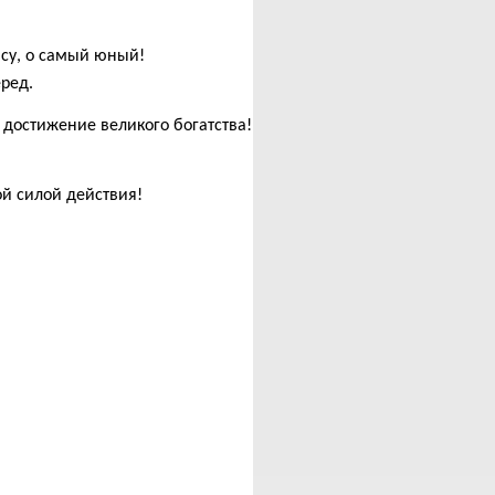
асу, о самый юный!
ред.
 достижение великого богатства!
й силой действия!