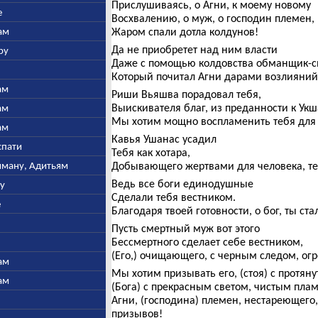
Прислушиваясь, о Агни, к моему новому
е
Восхвалению, о муж, о господин племен,
ам
Жаром спали дотла колдунов!
Да не приобретет над ним власти
ру
Даже с помощью колдовства обманщик-с
Который почитал Агни дарами возлияний
ам
Риши Вьяшва порадовал тебя,
Выискивателя благ, из преданности к Укш
ам
Мы хотим мощно воспламенить тебя для в
ам
Кавья Ушанас усадил
спати
Тебя как хотара,
ьяману, Адитьям
Добывающего жертвами для человека, те
Ведь все боги единодушные
ну
Сделали тебя вестником.
е
Благодаря твоей готовности, о бог, ты с
Пусть смертный муж вот этого
Бессмертного сделает себе вестником,
(Его,) очищающего, с черным следом, ог
ам
Мы хотим призывать его, (стоя) с протян
ам
(Бога) с прекрасным светом, чистым пла
Агни, (господина) племен, нестареющего,
призывов!