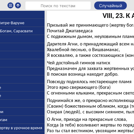
Случайный
VIII, 23. К
 Митре-Варуне
Призывай же принимающего (жертву бога
Почитай Джатаведаса
-Богам, Сарасвати
С подвижным дымом, неуловимым плам
Дарителя Агни, о принадлежащий всем н
Хвалебной песнью, о Вишваманас,
Я восхваляю, а также состязающихся (кон
Чей достойный гимнов натиск
Предназначен для захвата жертвенных ус
В поисках возница находит добро.
Повсюду поднялось нестареющее пламя
Этого ярко сверкающего (бога)
е
С огненными клыками, прекрасным свето
е
Поднимайся же, о прекрасно исполняющ
(Своим) божественным обликом, когда (т
ри
Озирая (людей), с высоким сиянием, пы
О Агни, приходи на прекрасные слова,
огам
Когда (в тебя) возливают жертвы по поряд
ертву в урочное время
Раз ты стал вестником, увозящим жертвы