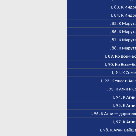
I, 83. К Индр
I, 84. К Индр
I, 85. К Марут
I, 86. К Марут
I, 87. К Марут
I, 88. К Марут
I, 89. Ко Всем-Б
I, 90. Ко Всем-Б
I, 91. К Соме
I, 92. К Ушас и А
I, 93. К Агни и 
I, 94. К Агни
I, 95. К Агни
I, 96. К Агни — дарител
I, 97. К Агни
I, 98. К Агни-Вайш