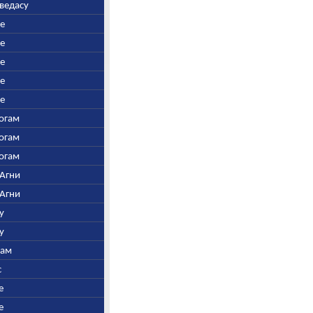
аведасу
ре
ре
ре
ре
ре
Богам
Богам
Богам
 Агни
 Агни
у
у
нам
с
е
е