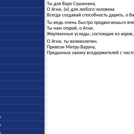
Ты для Варо Сушамана,
О Агни, (и) для любого человека
Всегда создавай способность дарить, о В
Ты ведь очень быстро продвигаешься впе
Ты нам открой, о Агни,
Жертвенные услады, состоящие из коров,
О Агни, ты великолепен.
Привези Митру-Варуну,
Преданных закону вседержителей с чисто
е
е
е