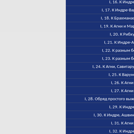
I, 16. К Индр
I, 17. К Индре-В
I, 18. К Брахмана
I, 19. К Агни и М
I, 20. К Рибх
I, 21. К Индре-
I, 22. К разным 
I, 23. К разным 
I, 24. К Агни, Савитар
I, 25. К Варун
I, 26. К Агни
I, 27. К Агни
I, 28. Обряд простого в
I, 29. К Индр
I, 30. К Индре, Ашви
I, 31. К Агни
I, 32. К Индр