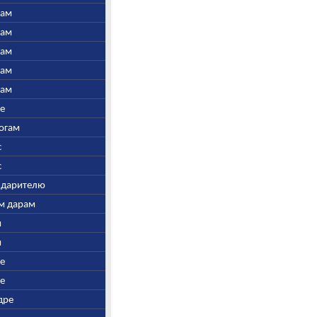
нам
нам
нам
нам
нам
ре
Богам
с
с
у дарителю
ым дарам
и
и
ре
ре
дре