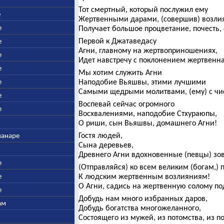
Тот смертный, который послужил ему
е
Жертвенными дарами, (совершив) возли
е
Получает большое процветание, почесть,
Первой к Джатаведасу
е
Агни, главному на жертвоприношениях,
е
Идет навстречу с поклонением жертвенна
е
Мы хотим служить Агни
е
Наподобие Вьяшвы, этими лучшими
Самыми щедрыми молитвами, (ему) с чи
е
Воспевай сейчас огромного
е
Восхвалениями, наподобие Стхураюпы,
О риши, сын Вьяшвы, домашнего Агни!
Гостя людей,
ванаре
Сына деревьев,
Древнего Агни вдохновенные (певцы) зов
е
(Отправляйся) ко всем великим (богам,)
е
К людским жертвенным возлияниям!
О Агни, садись на жертвенную солому по
е
Добудь нам много избранных даров,
ам
Добудь богатства многожеланного,
Состоящего из мужей, из потомства, из п