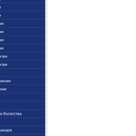
е
е
ам
ам
ам
ам
огам
огам
швинам
Соме
ю богатства
ванаре