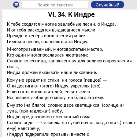
Случайный
VI, 34. К Индре
К тебе сходятся многие хвалебные песни, о Индра,
И от тебя расходятся выдающиеся мысли.
Прежде и теперь восхваления риши:
Гимны и песни, состязаются за Индру.
Многопризываемый, многовоспетый мастер,
Кто один многопрославлен жертвами:
Словно колесница, запряженная для великого проявления
силы,
Индра должен вызывать наше ликование.
Кому не вредят ни стихи, ни голоса (певцов) —
Они достигают (этого) Индру, укрепляя (его).
Если сотня восхвалителей, если тысяча
Воспевают любящего хвалу, на благо это ему.
Ему это (на благо): словно двое светящихся, (солнце и)
луна, (принадлежат) небу,
Индре предназначен смешанный сома.
Словно вóды — человека на сухой почве, когда они с(текают
ему) навстречу,
(Индру) подкрепили призывы вместе с