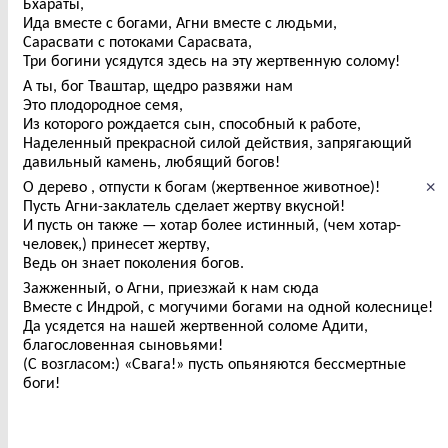
Бхараты,
Ида вместе с богами, Агни вместе с людьми,
Сарасвати с потоками Сарасвата,
Три богини усядутся здесь на эту жертвенную солому!
А ты, бог Тваштар, щедро развяжи нам
Это плодородное семя,
Из которого рождается сын, способный к работе,
Наделенный прекрасной силой действия, запрягающий
давильный камень, любящий богов!
×
О дерево , отпусти к богам (жертвенное животное)!
Пусть Агни-заклатель сделает жертву вкусной!
И пусть он также — хотар более истинный, (чем хотар-
человек,) принесет жертву,
Ведь он знает поколения богов.
Зажженный, о Агни, приезжай к нам сюда
Вместе с Индрой, с могучими богами на одной колеснице!
Да усядется на нашей жертвенной соломе Адити,
благословенная сыновьями!
(С возгласом:) «Свага!» пусть опьяняются бессмертные
боги!