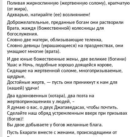
Поливая жирноспинную (жертвенную солому), крапчатую
(от жира),
Адхварью, натирайте (ее) возлиянием!
Доброжелательные, преданные богам они растворили
Врата, жаждя (божественной) колесницы для
богослужения.
Словно две матери, облизывающие теленка,
Словно девицы (украшающиеся) на празднествах, они
умащают многие (врата).
И две юные божественные жены, две великие (богини)
Ушас и Ночь, подобные хорошо доящейся корове,
Сидящие на жертвенной соломе, многопризываемые,
щедрые,
Достойные жертв, — пусть они приникнут к нам для
(нашей) удачи!
Два вдохновенных (хотара), два поэта на
жертвоприношениях у людей, –
Я думаю о вас, о двух Джатаведасах, чтобы почтить.
Сделайте наш обряд устремленным вверх при призывах
(богов)!
Вы двое добываете у богов желанные блага.
Пусть Бхарати вместе с женами, происходящими от