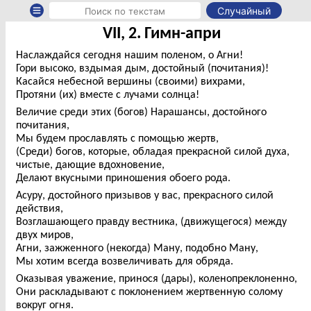
Случайный
VII, 2. Гимн-апри
Наслаждайся сегодня нашим поленом, о Агни!
Гори высоко, вздымая дым, достойный (почитания)!
Касайся небесной вершины (своими) вихрами,
Протяни (их) вместе с лучами солнца!
Величие среди этих (богов) Нарашансы, достойного
почитания,
Мы будем прославлять с помощью жертв,
(Среди) богов, которые, обладая прекрасной силой духа,
чистые, дающие вдохновение,
Делают вкусными приношения обоего рода.
Асуру, достойного призывов у вас, прекрасного силой
действия,
Возглашающего правду вестника, (движущегося) между
двух миров,
Агни, зажженного (некогда) Ману, подобно Ману,
Мы хотим всегда возвеличивать для обряда.
Оказывая уважение, принося (дары), коленопреклоненно,
Они раскладывают с поклонением жертвенную солому
вокруг огня.