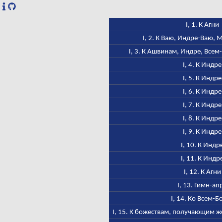
I, 1. К Агни
I, 2. К Ваю, Индре-Ваю,
I, 3. К Ашвинам, Индре, Всем
I, 4. К Индре
I, 5. К Индре
I, 6. К Индре
I, 7. К Индре
I, 8. К Индре
I, 9. К Индре
I, 10. К Индр
I, 11. К Индр
I, 12. К Агни
I, 13. Гимн-ап
I, 14. Ко Всем-Б
I, 15. К божествам, получающим ж