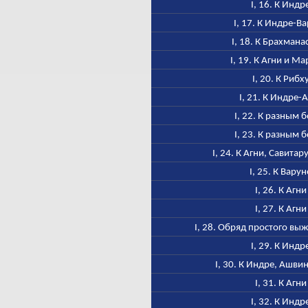
I, 16. К Индр
I, 17. К Индре-В
I, 18. К Брахмана
I, 19. К Агни и М
I, 20. К Рибх
I, 21. К Индре-
I, 22. К разным 
I, 23. К разным 
I, 24. К Агни, Савитар
I, 25. К Варун
I, 26. К Агни
I, 27. К Агни
I, 28. Обряд простого в
I, 29. К Индр
I, 30. К Индре, Ашви
I, 31. К Агни
I, 32. К Индр