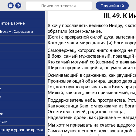
Случайный
III, 49. К 
 Митре-Варуне
Я хочу прославлять великого Индру, к ко
обратили (свое) желание,
-Богам, Сарасвати
(Бога) с прекрасной силой духа, вытесан
Кого две чаши мироздания (и) боги пород
Самодержец, которого никто никогда не 
В боях, самый мужественный, правящий
Кто самый могучий со (своими) отважн
Широко продвигающийся, он уменьшил с
Осиливающий в сражениях, как рвущийся
Пронизывающий оба мира, щедро дарящ
Тот, кого нужно призывать как Бхагу при 
е
Милый, как отец, легко призываемый, на
е
Поддерживатель неба, пространства, (тот,
Как колесница Баю, с упряжками из богат
Осветитель ночей, родитель солнца,
ри
Наделитель долей, как Дхишана — наград
огам
Мы хотим призывать на счастье щедрого
ертву в урочное время
Самого мужественного, для захвата добыч