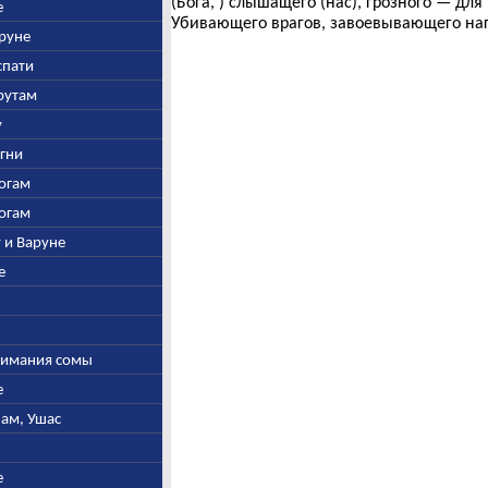
(Бога, ) слышащего (нас), грозного — дл
е
Убивающего врагов, завоевывающего на
аруне
спати
арутам
у
Агни
богам
богам
у и Варуне
е
ыжимания сомы
е
нам, Ушас
е