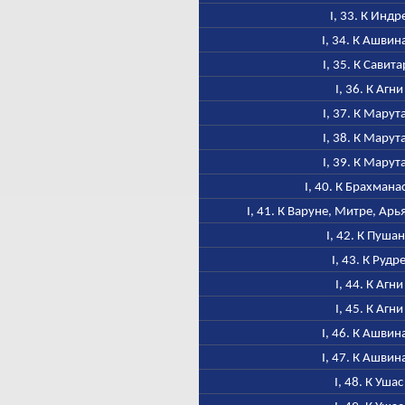
I, 33. К Индр
I, 34. К Ашвин
I, 35. К Савита
I, 36. К Агни
I, 37. К Марут
I, 38. К Марут
I, 39. К Марут
I, 40. К Брахмана
I, 41. К Варуне, Митре, Ар
I, 42. К Пуша
I, 43. К Рудр
I, 44. К Агни
I, 45. К Агни
I, 46. К Ашвин
I, 47. К Ашвин
I, 48. К Ушас