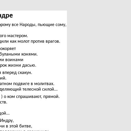
Индре
торому все Народы, пьющие сому,
ного мастером.
или как молот против врагов.
покоряет
 булаными конями.
ыми воинами
рок жизни дасью.
 вперед скакун.
ий.
ратном подвиге в молитвах.
деляющий телесной силой...
 ) о ком спрашивают, прямой.
ств.
ой...
 Индру,
и в этой битве,