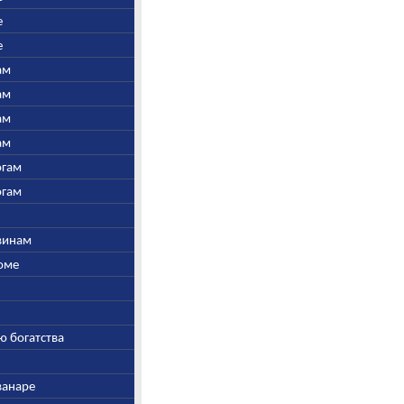
е
е
ам
ам
ам
ам
огам
огам
швинам
Соме
ю богатства
ванаре