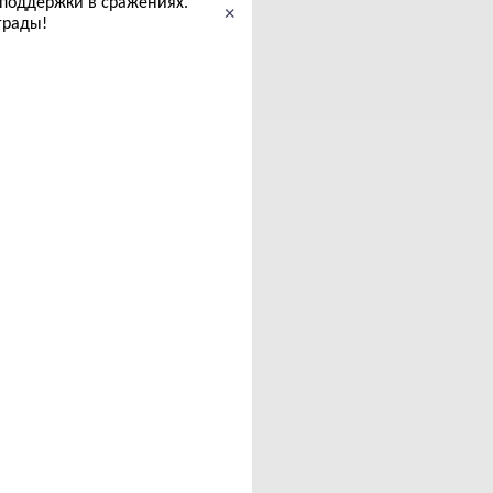
я поддержки в сражениях.
×
грады!