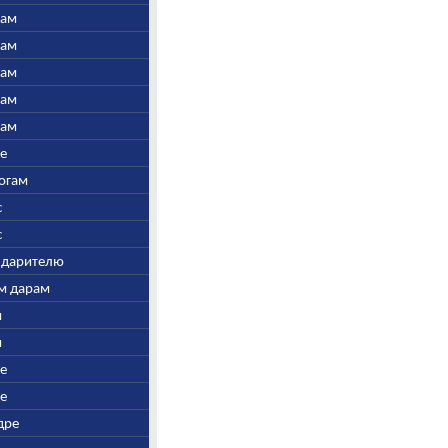
нам
нам
нам
нам
нам
ре
Богам
с
с
у дарителю
ым дарам
и
и
ре
ре
дре