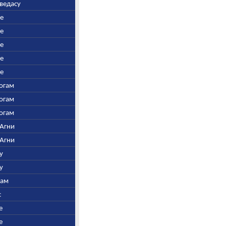
аведасу
ре
ре
ре
ре
ре
Богам
Богам
Богам
 Агни
 Агни
у
у
нам
с
е
е