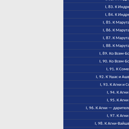
I, 83. К Индр
I, 84. К Индр
I, 85. К Марут
I, 86. К Марут
I, 87. К Марут
I, 88. К Марут
I, 89. Ко Всем-Б
I, 90. Ко Всем-Б
I, 91. К Соме
I, 92. К Ушас и А
I, 93. К Агни и 
I, 94. К Агни
I, 95. К Агни
I, 96. К Агни — дарител
I, 97. К Агни
I, 98. К Агни-Вайш