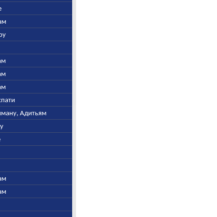
е
ам
ру
ам
ам
ам
спати
ьяману, Адитьям
ну
е
ам
ам