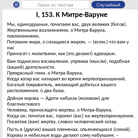
Случайный
I, 153. К Митре-Варуне
Мы, единодушные, почитаем вас, двух великих (богов),
Жертвенными возлияниями, о Митра-Варуна,
поклонениями,
Потоками жира, о сочащиеся жиром, — (всем,) что вам у
нас
Приносят с молитвами, как (это делают) адхварью.
Вам поднесено восхваление, упряжка (мысли), подобная
(вашей) деятельности,
Прекрасный гимн, о Митра-Варуна,
Когда хотар вас натирает во время жертвоприношений,
Богатый покровитель, желающий добиться вашего
расположения, о два быка.
Дойная корова — Адити набухла (молоком) для
благочестивого
Человека, приносящего жертвы, о Митра-Варуна,
Когда он, почитая вас, торопит (вас) на жертвоприношение,
Посвятив (вам) жертву, словно человеческий хотар.
Пусть в (других) ваших племенах, опьяняющихся (сомой),
Коровы и небесные воды делают сому набухшим, –