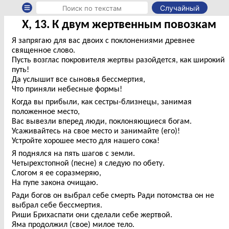
Случайный
X, 13. К двум жертвенным повозкам
Я запрягаю для вас двоих с поклонениями древнее
священное слово.
Пусть возглас покровителя жертвы разойдется, как широкий
путь!
Да услышит все сыновья бессмертия,
Что приняли небесные формы!
Когда вы прибыли, как сестры-близнецы, занимая
положенное место,
Вас вывезли вперед люди, поклоняющиеся богам.
Усаживайтесь на свое место и занимайте (его)!
Устройте хорошее место для нашего сока!
Я поднялся на пять шагов с земли.
Четырехстопной (песне) я следую по обету.
Слогом я ее соразмеряю,
На пупе закона очищаю.
Ради богов он выбрал себе смерть Ради потомства он не
выбрал себе бессмертия.
Риши Брихаспати они сделали себе жертвой.
Яма продолжил (свое) милое тело.