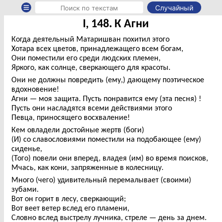
Случайный
I, 148. К Агни
Когда деятельный Матаришван похитил этого
Хотара всех цветов, принадлежащего всем богам,
Они поместили его среди людских племен,
Яркого, как солнце, сверкающего для красоты.
Они не должны повредить (ему,) дающему поэтическое
вдохновение!
Агни — моя защита. Пусть понравится ему (эта песня) !
Пусть они насладятся всеми действиями этого
Певца, приносящего восхваление!
Кем овладели достойные жертв (боги)
(И) со славословиями поместили на подобающее (ему)
сиденье,
(Того) повели они вперед, владея (им) во время поисков,
Мчась, как кони, запряженные в колесницу.
Много (чего) удивительный перемалывает (своими)
зубами.
Вот он горит в лесу, сверкающий;
Вот веет ветер вслед его пламени,
Словно вслед выстрелу лучника, стреле — день за днем.