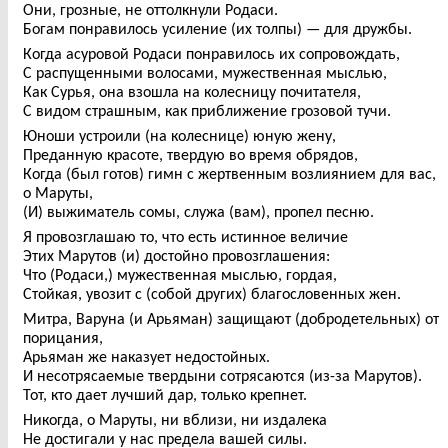
Они, грозные, не оттолкнули Родаси.
Богам понравилось усиление (их толпы) — для дружбы.
Когда асуровой Родаси понравилось их сопровождать,
С распущенными волосами, мужественная мыслью,
Как Сурья, она взошла на колесницу почитателя,
С видом страшным, как приближение грозовой тучи.
Юноши устроили (на колеснице) юную жену,
Преданную красоте, твердую во время обрядов,
Когда (был готов) гимн с жертвенным возлиянием для вас,
о Маруты,
(И) выжиматель сомы, служа (вам), пропел песню.
Я провозглашаю то, что есть истинное величие
Этих Марутов (и) достойно провозглашения:
Что (Родаси,) мужественная мыслью, гордая,
Стойкая, увозит с (собой других) благословенных жен.
Митра, Варуна (и Арьяман) защищают (добродетельных) от
порицания,
Арьяман же наказует недостойных.
И несотрясаемые твердыни сотрясаются (из-за Марутов).
Тот, кто дает лучший дар, только крепнет.
Никогда, о Маруты, ни вблизи, ни издалека
Не достигали у нас предела вашей силы.