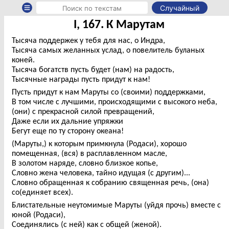
Случайный
I, 167. К Марутам
Тысяча поддержек у тебя для нас, о Индра,
Тысяча самых желанных услад, о повелитель буланых
коней.
Тысяча богатств пусть будет (нам) на радость,
Тысячные награды пусть придут к нам!
Пусть придут к нам Маруты со (своими) поддержками,
В том числе с лучшими, происходящими с высокого неба,
(они) с прекрасной силой превращений,
Даже если их дальние упряжки
Бегут еще по ту сторону океана!
(Маруты,) к которым примкнула (Родаси), хорошо
помещенная, (вся) в расплавленном масле,
В золотом наряде, словно близкое копье,
Словно жена человека, тайно идущая (с другим)...
Словно обращенная к собранию священная речь, (она)
со(единяет всех).
Блистательные неутомимые Маруты (уйдя прочь) вместе с
юной (Родаси),
Соединялись (с ней) как с общей (женой).