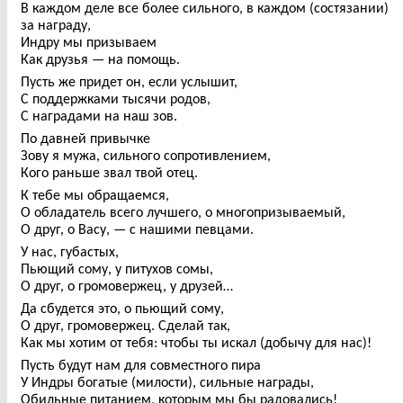
В каждом деле все более сильного, в каждом (состязании)
за награду,
Индру мы призываем
Как друзья — на помощь.
Пусть же придет он, если услышит,
С поддержками тысячи родов,
С наградами на наш зов.
По давней привычке
Зову я мужа, сильного сопротивлением,
Кого раньше звал твой отец.
К тебе мы обращаемся,
О обладатель всего лучшего, о многопризываемый,
О друг, о Васу, — с нашими певцами.
У нас, губастых,
Пьющий сому, у питухов сомы,
О друг, о громовержец, у друзей…
Да сбудется это, о пьющий сому,
О друг, громовержец. Сделай так,
Как мы хотим от тебя: чтобы ты искал (добычу для нас)!
Пусть будут нам для совместного пира
У Индры богатые (милости), сильные награды,
Обильные питанием, которым мы бы радовались!