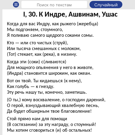
Случайный
I, 30. К Индре, Ашвинам, Ушас
Когда для вас Индру, как рыжего (жеребца)
Мы подгоняем, стоумного,
Я поливаю самого щедрого соками сомы.
Кто — или сто чистых (струй),
Или тысяча смешанных с молоком,
(Тот) стекает, как (река), в низину.
Когда эти (соки) с(ливаются)
Для мощного опьянения у него в животе,
(Индра) становится широким, как океан.
Вот он твой. Ты кидаешься (к нему),
Как голубь — к гнезду.
Эту речь нашу ты, конечно, заметишь.
(О ты,) кому восхваление, о господин дарений,
О герой, взнуздывающий хвалебную песнь,
Да будет обширным твое благоволение!
Стой прямо нам для помощи
(В состязании) за эту награду, о стоумный!
Мы хотим сговориться (и) об остальных!