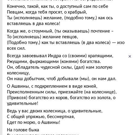
Конечно, такой, как ты, о доступный сам по себе
Певцам, когда тебя просят, о храбрый,
Ты (исполняешь) желание, (подобно тому,) как ось
вставляешь в два колеса!
Когда же, о стоумный, (ты оказываешь) почтение –
То (исполняешь) желание певцов,
(Подобно тому,) как ты вставляешь (в два колеса) — изо
всех сил.
×
Всегда завоевывал Индра со (своими) храпящими,
Ржущими, фыркающими (конями) богатства.
Он, обладатель чудесной силы, (дал) нам золотую
колесницу,
Он наш добытчик, чтоб добывали (мы), он нам дал.
О Ашвины, с подкреплением в виде коней,
Преисполненным силы, приезжайте (на колеснице),
(Привозя) богатство из коров, богатство из золота, о
удивительные!
Ведь у вас двоих колесница, о удивительные,
С общей упряжью, бессмертная,
Едет по морю, о Ашвины!
На голове быка