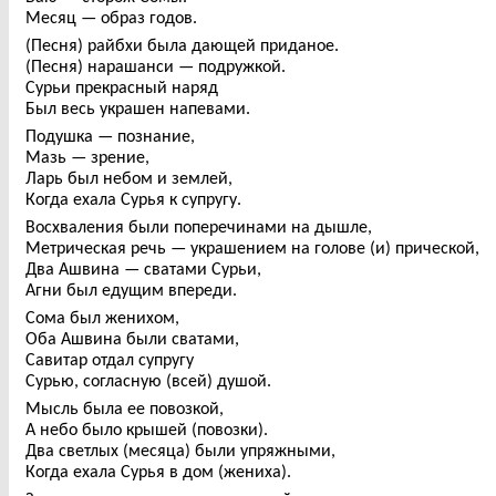
Месяц — образ годов.
(Песня) райбхи была дающей приданое.
(Песня) нарашанси — подружкой.
Сурьи прекрасный наряд
Был весь украшен напевами.
Подушка — познание,
Мазь — зрение,
Ларь был небом и землей,
Когда ехала Сурья к супругу.
Восхваления были поперечинами на дышле,
Метрическая речь — украшением на голове (и) прической,
Два Ашвина — сватами Сурьи,
Агни был едущим впереди.
Сома был женихом,
Оба Ашвина были сватами,
Савитар отдал супругу
Сурью, согласную (всей) душой.
Мысль была ее повозкой,
А небо было крышей (повозки).
Два светлых (месяца) были упряжными,
Когда ехала Сурья в дом (жениха).