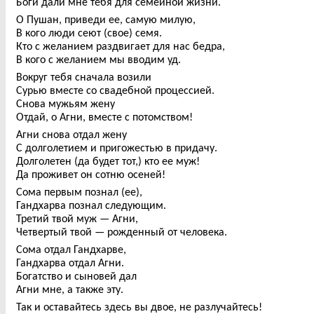
Боги дали мне тебя для семейной жизни.
О Пушан, приведи ее, самую милую,
В кого люди сеют (свое) семя.
Кто с желанием раздвигает для нас бедра,
В кого с желанием мы вводим уд.
Вокруг тебя сначала возили
Сурью вместе со свадебной процессией.
Снова мужьям жену
Отдай, о Агни, вместе с потомством!
Агни снова отдал жену
С долголетием и пригожестью в придачу.
Долголетен (да будет тот,) кто ее муж!
Да проживет он сотню осеней!
Сома первым познал (ее),
Гандхарва познал следующим.
Третий твой муж — Агни,
Четвертый твой — рожденный от человека.
Сома отдал Гандхарве,
Гандхарва отдал Агни.
Богатство и сыновей дал
Агни мне, а также эту.
Так и оставайтесь здесь вы двое, не разлучайтесь!