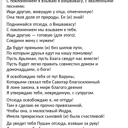
С поклонением я взываю к Вишвавасу, с хвалебными
песнями:
Ищи другую, живущую у отца, отмеченную!
Она твоя доля от природы. Ее (и) знай!
Поднимайся отсюда, о Вишвавасу!
С поклонением мы взываем к тебе.
Ищи другую — готовую (для этого).
Соедини жену с мужем!
Да будут прямыми (и) без шипов пути,
По которым друзья едут на нашу помолвку!
Пусть Арьяман, пусть Бхага сведут нас вместе!
Пусть будет легко править совместно домом и
домочадцами, о боги!
Я освобождаю тебя от пут Варуны,
Которыми связал тебя Савитар благосклонный
В лоне закона, в мире благого деяния
Я утверждаю тебя, невредимую, с супругом.
Отсюда освобождаю я, не оттуда!
Там я сделаю ее прочно привязанной,
Чтобы она, о милостивый Индра,
Имела прекрасных сыновей (и) была счастливой!
Да уведет тебя Пушан отсюда, взявши за руку!