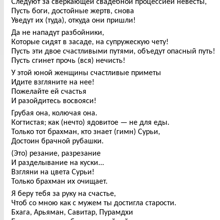
Следуют за сверкающей свадебной процессией невесты,
Пусть боги, достойные жертв, снова
Уведут их (туда), откуда они пришли!
Да не нападут разбойники,
Которые сидят в засаде, на супружескую чету!
Пусть эти двое счастливыми путями, объедут опасный путь!
Пусть сгинет прочь (вся) нечисть!
У этой юной женщины счастливые приметы
Идите взгляните на нее!
Пожелайте ей счастья
И разойдитесь восвояси!
Грубая она, колючая она.
Когтистая; как (нечто) ядовитое — не для еды.
Только тот брахман, кто знает (гимн) Сурьи,
Достоин брачной рубашки.
(Это) резание, разрезание
И разделывание на куски...
Взгляни на цвета Сурьи!
Только брахман их очищает.
Я беру тебя за руку на счастье,
Чтоб со мною как с мужем ты достигла старости.
Бхага, Арьяман, Савитар, Пурамдхи