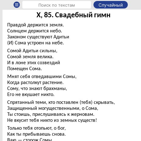
Случайный
X, 85. Свадебный гимн
Правдой держится земля.
Солнцем держится небо.
Законом существуют Адитьи
(И) Сома устроен на небе.
Сомой Адитьи сильны,
Сомой земля велика.
И в лоне этих созвездий
Помещен Сома.
Мнят себя отведавшими Сомы,
Когда растолкут растение.
Сому, что знают брахманы,
Его не вкушает никто.
Спрятанный теми, кто поставлен (тебя) скрывать,
Защищенный могущественными, о Сома,
Ты стоишь, прислушиваясь к жерновам.
Не вкусит тебя никто из земных существ!
Только тебя отопьют, о бог,
Как ты прибываешь снова.
Ваю — сторож Сомы.