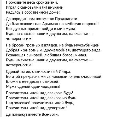
Проживите весь срок жизни,
Играя с сыновьями (и) внуками,
Радуясь в собственном доме!
Да породит нам потомство Праджапати!
Да благословит нас Арьяман на глубокую старость!
Без дурных примет войди в мир мужа!
Будь на счастье нашим двуногим, на счастье —
четвероногим!
Не бросай грозных взглядов, не будь мужеубийцей,
Добрая к животным, дружелюбная, цветущего вида,
Рожающая сыновей, любящая богов, милая,
Будь на счастье нашим двуногим, на счастье —
четвероногим!
Сделай ты ее, о милостивый Индра,
Богатой прекрасными сыновьями, очень счастливой!
Вложи в нее десять сыновей!
Мужа сделай одиннадцатым!
Повелительницей над свекром будь!
Повелительницей над свекровью будь!
Над золовкой повелительницей будь,
Повелительницей над деверями!
Да помажут вместе Все-Боги,