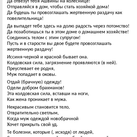
Да отвезут тебя Ашвины на колеснице!
Отправляйся в дом, чтобы стать хозяйкой дома!
Да будешь ты провозглашать жертвенную раздачу как
повелительница!
Да выпадет тебе здесь на долю радость через потомство!
Да позаботишься ты в этом доме о домашнем хозяйстве!
Соединись телом с этим супругом!
Пусть и в старости вы двое будете провозглашать
жертвенную раздачу!
Иссиня-черной и красной бывает она.
Колдовская сила, загрязнение проявляются (в ней).
Преуспевает ее родня,
Муж попадает в оковы.
Отдай (брачную) одежду!
Одели добром брахманов!
Эта колдовская сила, вставши на ноги,
Как жена проникает в мужа.
Некрасивым становится тело,
Отвратительно светлым,
Когда муж одеждой новобрачной
Хочет прикрыть свой уд.
Те болезни, которые (, исходя) от людей,