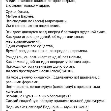
А единственное колесо, которое сокрыто,
Его знают только мудрые.
Сурье, богам,
Митре и Варуне,
Что сведущи во (всем) мироздании,
Им я совершил это поклонение.
Эти двое движутся взад-вперед благодаря чудесной силе.
Как двое играющих детей, обходят они место
жертвоприношения.
Один озирает все существа,
Другой рождается снова, распределяя времена.
Рождаясь, он возникает каждый раз новым,
Как символ дней он идет впереди утренних зорь.
Приходя, он устанавливает долю богам.
Далеко простирает месяц (свою) жизнь.
На украшенную киншукой, (сделанную из) шалмали, с
разными формами,
Цвета золота, легкоходную (колесницу) с прекрасными
колесами
Взойди, о Сурья — в мир бессмертия!
Сделай свадебную поездку привлекательной для супруга!
Поднимайся отсюда! Ведь она — мужняя жена!