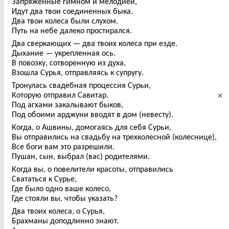
Запряженные гимном и мелодией,
Идут два твои соединенных быка.
Два твои колеса были слухом.
Путь на небе далеко простирался.
Два сверкающих — два твоих колеса при езде.
Дыхание — укрепленная ось.
В повозку, сотворенную из духа,
Взошла Сурья, отправляясь к супругу.
Тронулась свадебная процессия Сурьи,
×
Которую отправил Савитар.
Под агхами закалывают быков,
Под обоими арджуни вводят в дом (невесту).
Когда, о Ашвины, домогаясь для себя Сурьи,
Вы отправились на свадьбу на трехколесной (колеснице),
Все боги вам это разрешили.
Пушан, сын, выбрал (вас) родителями.
Когда вы, о повелители красоты, отправились
Свататься к Сурье,
Где было одно ваше колесо,
Где стояли вы, чтобы указать?
Два твоих колеса, о Сурья,
Брахманы доподлинно знают.