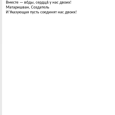
Вместе — во́ды, сердца́ у нас двоих!
Матаришван, Создатель
И Указующая пусть соединят нас двоих!