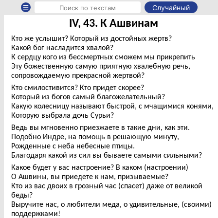
Случайный
IV, 43. К Ашвинам
Кто же услышит? Который из достойных жертв?
Какой бог насладится хвалой?
К сердцу кого из бессмертных сможем мы прикрепить
Эту божественную самую приятную хвалебную речь,
сопровождаемую прекрасной жертвой?
Кто смилостивится? Кто придет скорее?
Который из богов самый благожелательный?
Какую колесницу называют быстрой, с мчащимися конями,
Которую выбрала дочь Сурьи?
Ведь вы мгновенно приезжаете в такие дни, как эти.
Подобно Индре, на помощь в решающую минуту,
Рожденные с неба небесные птицы.
Благодаря какой из сил вы бываете самыми сильными?
Какое будет у вас настроение? В каком (настроении)
О Ашвины, вы приедете к нам, призываемые?
Кто из вас двоих в грозный час (спасет) даже от великой
беды?
Выручите нас, о любители меда, о удивительные, (своими)
поддержками!