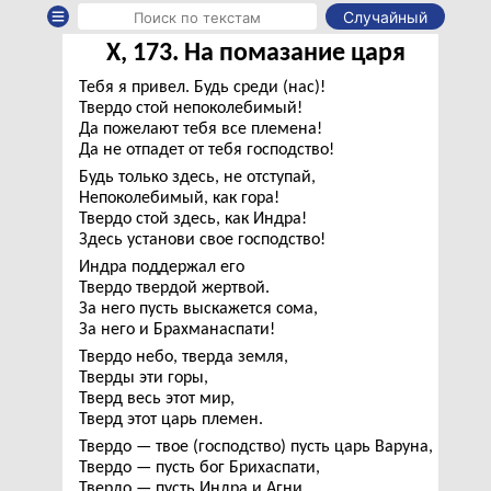
Случайный
X, 173. На помазание царя
Тебя я привел. Будь среди (нас)!
Твердо стой непоколебимый!
Да пожелают тебя все племена!
Да не отпадет от тебя господство!
Будь только здесь, не отступай,
Непоколебимый, как гора!
Твердо стой здесь, как Индра!
Здесь установи свое господство!
Индра поддержал его
Твердо твердой жертвой.
За него пусть выскажется сома,
За него и Брахманаспати!
Твердо небо, тверда земля,
Тверды эти горы,
Тверд весь этот мир,
Тверд этот царь племен.
Твердо — твое (господство) пусть царь Варуна,
Твердо — пусть бог Брихаспати,
Твердо — пусть Индра и Агни