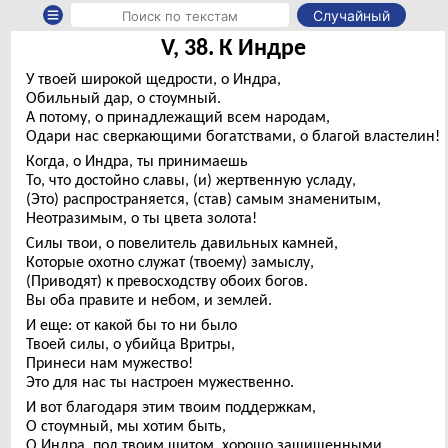
Случайный
V, 38. К Индре
У твоей широкой щедрости, о Индра,
Обильный дар, о стоумный.
А потому, о принадлежащий всем народам,
Одари нас сверкающими богатствами, о благой властелин!
Когда, о Индра, ты принимаешь
То, что достойно славы, (и) жертвенную усладу,
(Это) распространяется, (став) самым знаменитым,
Неотразимым, о ты цвета золота!
Силы твои, о повелитель давильных камней,
Которые охотно служат (твоему) замыслу,
(Приводят) к превосходству обоих богов.
Вы оба правите и небом, и землей.
И еще: от какой бы то ни было
Твоей силы, о убийца Вритры,
Принеси нам мужество!
Это для нас ты настроен мужественно.
И вот благодаря этим твоим поддержкам,
О стоумный, мы хотим быть,
О Индра, под твоим щитом, хорошо защищенными,