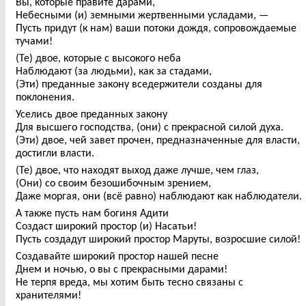
Вы, которые правите дарами,
Небесными (и) земными жертвенными усладами, —
Пусть придут (к нам) ваши потоки дождя, сопровождаемые
тучами!
(Те) двое, которые с высокого неба
Наблюдают (за людьми), как за стадами,
(Эти) преданные закону вседержители созданы для
поклонения.
Уселись двое преданных закону
Для высшего господства, (они) с прекрасной силой духа.
(Эти) двое, чей завет прочен, предназначенные для власти,
достигли власти.
(Те) двое, что находят выход даже лучше, чем глаз,
(Они) со своим безошибочным зрением,
Даже моргая, они (всё равно) наблюдают как наблюдатели.
А также пусть нам богиня Адити
Создаст широкий простор (и) Насатьи!
Пусть создадут широкий простор Маруты, возросшие силой!
Создавайте широкий простор нашей песне
Днем и ночью, о вы с прекрасными дарами!
Не терпя вреда, мы хотим быть тесно связаны с
хранителями!