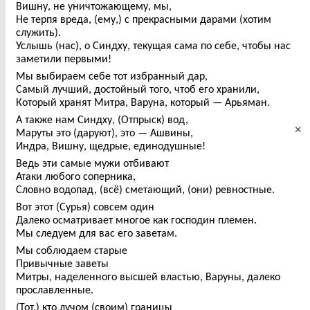
Вишну, не уничтожающему, мы,
Не терпя вреда, (ему,) с прекрасными дарами (хотим
служить).
Услышь (нас), о Синдху, текущая сама по себе, чтобы нас
заметили первыми!
Мы выбираем себе тот избранный дар,
Самый лучший, достойный того, чтоб его хранили,
Который хранят Митра, Варуна, который — Арьяман.
А также нам Синдху, (Отпрыск) вод,
×
Маруты это (даруют), это — Ашвины,
Индра, Вишну, щедрые, единодушные!
Ведь эти самые мужи отбивают
Атаки любого соперника,
Словно водопад, (всё) сметающий, (они) ревностные.
Вот этот (Сурья) совсем один
Далеко осматривает многое как господин племен.
Мы следуем для вас его заветам.
Мы соблюдаем старые
Привычные заветы
Митры, наделенного высшей властью, Варуны, далеко
прославленные.
(Тот,) кто лучом (своим) границы