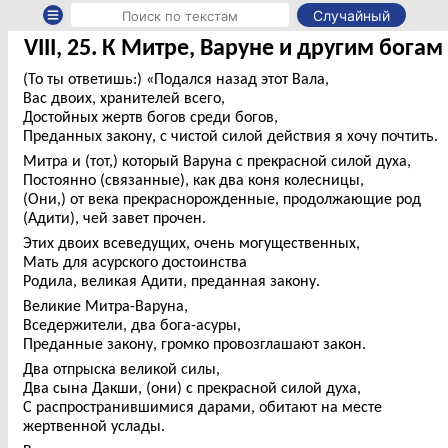
Случайный
VIII, 25. К Митре, Варуне и другим богам
(То ты ответишь:) «Подался назад этот Вала,
Вас двоих, хранителей всего,
Достойных жертв богов среди богов,
Преданных закону, с чистой силой действия я хочу почтить.
Митра и (тот,) который Варуна с прекрасной силой духа,
Постоянно (связанные), как два коня колесницы,
(Они,) от века прекраснорожденные, продолжающие род
(Адити), чей завет прочен.
Этих двоих всеведущих, очень могущественных,
Мать для асурского достоинства
Родила, великая Адити, преданная закону.
Великие Митра-Варуна,
Вседержители, два бога-асуры,
Преданные закону, громко провозглашают закон.
Два отпрыска великой силы,
Два сына Дакши, (они) с прекрасной силой духа,
С распространившимися дарами, обитают на месте
жертвенной услады.