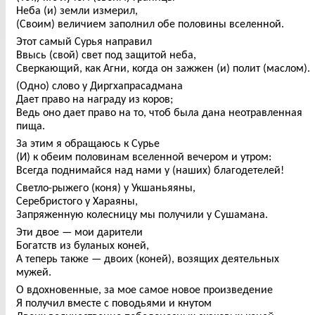
Неба (и) земли измерил,
(Своим) величием заполнил обе половины вселенной.
Этот самый Сурья направил
Ввысь (свой) свет под защитой неба,
Сверкающий, как Агни, когда он зажжен (и) полит (маслом).
(Одно) слово у Диргхапрасадмана
Дает право на награду из коров;
Ведь оно дает право на то, чтоб была дана неотравленная
пища.
За этим я обращаюсь к Сурье
(И) к обеим половинам вселенной вечером и утром:
Всегда поднимайся над нами у (наших) благодетелей!
Светло-рыжего (коня) у Укшаньяяны,
Серебристого у Хараяны,
Запряженную колесницу мы получили у Сушамана.
Эти двое — мои дарители
Богатств из буланых коней,
А теперь также — двоих (коней), возящих деятельных
мужей.
О вдохновенные, за мое самое новое произведение
Я получил вместе с поводьями и кнутом